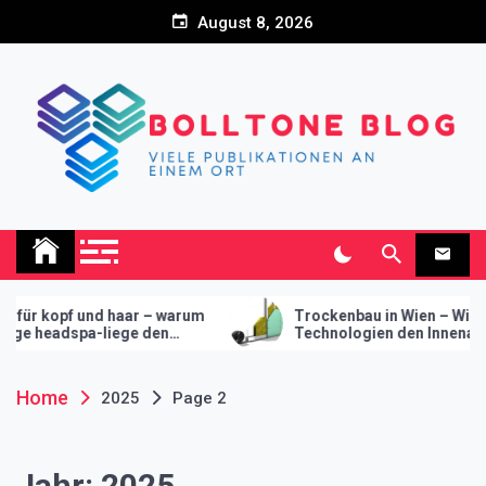
Skip
August 8, 2026
to
content
Bolltone Blog
Viele Publikationen an einem Ort
 und haar – warum
Trockenbau in Wien – Wie moderne
spa-liege den
Technologien den Innenausbau
hr studio macht
revolutionieren
Home
2025
Page 2
Jahr:
2025