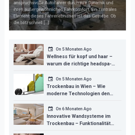
anspruchsvolle Autofahrer durch ihre Dynamik und
ihren außergewöhnlichen Fahrkomfort. Ein zentrales
Element dieses Fahrerlebnisses ist das Getriebe. Ob
die blitzschnell […]
On
5 Monaten Ago
Wellness für kopf und haar –
warum die richtige headspa-
liege den unterschied für ihr
studio macht
On
5 Monaten Ago
Trockenbau in Wien – Wie
moderne Technologien den
Innenausbau revolutionieren
On
6 Monaten Ago
Innovative Wandsysteme im
Trockenbau – Funktionalität
trifft modernes Design