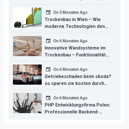
liege den unterschied für ihr
studio macht
On
5 Monaten Ago
Trockenbau in Wien – Wie
moderne Technologien den
Innenausbau revolutionieren
On
6 Monaten Ago
Innovative Wandsysteme im
Trockenbau – Funktionalität
trifft modernes Design
On
6 Monaten Ago
Getriebeschaden beim skoda?
so sparen sie kosten durch
professionelle instandsetzung
On
6 Monaten Ago
PHP Entwicklungsfirma Polen:
Professionelle Backend-
Lösungen für den deutschen
Mittelstand