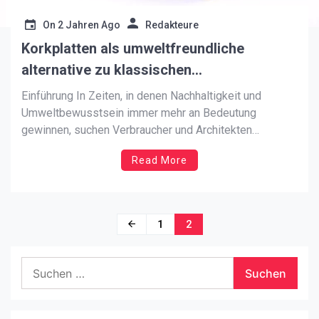
On
2 Jahren Ago
Redakteure
Korkplatten als umweltfreundliche
alternative zu klassischen
wandverkleidungen
Einführung In Zeiten, in denen Nachhaltigkeit und
Umweltbewusstsein immer mehr an Bedeutung
gewinnen, suchen Verbraucher und Architekten
gleichermaßen nach Alternativen zu herkömmlichen
Read More
Baumaterialien. Einer der interessantesten Trends der
letzten Jahre ist die Verwendung von Korkplatten als
Wandverkleidung. Kork wird aus der Rinde der
Korkeiche gewonnen und bietet nicht nur eine […]
Beitragsnavigation
1
2
Suchen
nach: