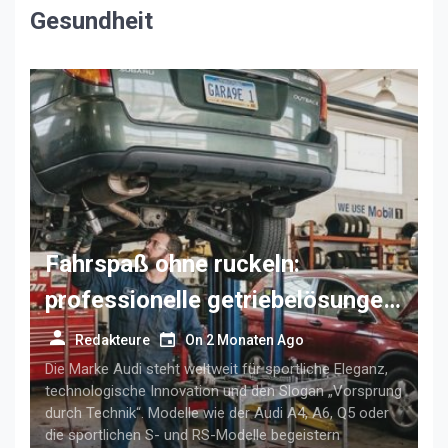
Gesundheit
Fahrspaß ohne ruckeln:
professionelle getriebelösungen
für anspruchsvolle audi-fahrer
Redakteure
On
2 Monaten Ago
Die Marke Audi steht weltweit für sportliche Eleganz,
technologische Innovation und den Slogan „Vorsprung
durch Technik“. Modelle wie der Audi A4, A6, Q5 oder
die sportlichen S- und RS-Modelle begeistern