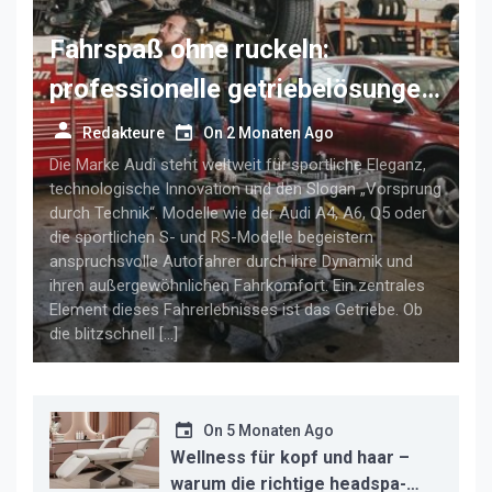
Fahrspaß ohne ruckeln:
professionelle getriebelösungen
für anspruchsvolle audi-fahrer
Redakteure
On
2 Monaten Ago
Die Marke Audi steht weltweit für sportliche Eleganz,
technologische Innovation und den Slogan „Vorsprung
durch Technik“. Modelle wie der Audi A4, A6, Q5 oder
die sportlichen S- und RS-Modelle begeistern
anspruchsvolle Autofahrer durch ihre Dynamik und
ihren außergewöhnlichen Fahrkomfort. Ein zentrales
Element dieses Fahrerlebnisses ist das Getriebe. Ob
die blitzschnell […]
On
5 Monaten Ago
Wellness für kopf und haar –
warum die richtige headspa-