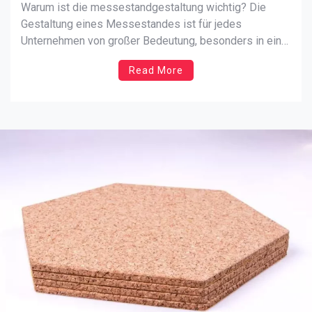
Warum ist die messestandgestaltung wichtig? Die
Gestaltung eines Messestandes ist für jedes
Unternehmen von großer Bedeutung, besonders in einer
Stadt wie Hamburg, die als ein Zentrum für Messen und
Read More
Events bekannt ist. Ein ansprechend gestalteter Stand
zieht nicht nur die Aufmerksamkeit der Besucher an,
sondern vermittelt auch das Image und […]