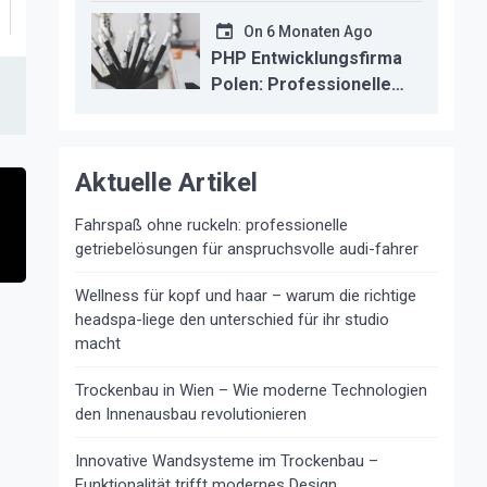
kosten durch
professionelle
On
6 Monaten Ago
instandsetzung
PHP Entwicklungsfirma
Polen: Professionelle
Backend-Lösungen für
den deutschen
Mittelstand
Aktuelle Artikel
Fahrspaß ohne ruckeln: professionelle
getriebelösungen für anspruchsvolle audi-fahrer
Wellness für kopf und haar – warum die richtige
headspa-liege den unterschied für ihr studio
macht
Trockenbau in Wien – Wie moderne Technologien
den Innenausbau revolutionieren
Innovative Wandsysteme im Trockenbau –
Funktionalität trifft modernes Design