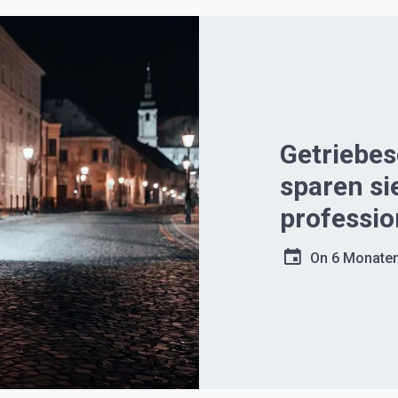
Getriebe
sparen si
professio
On
6 Monate