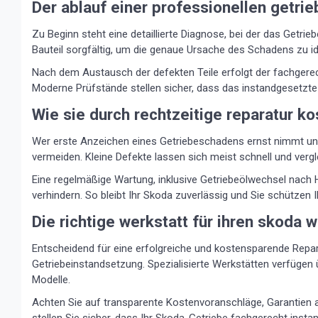
Der ablauf einer professionellen getri
Zu Beginn steht eine detaillierte Diagnose, bei der das Getrie
Bauteil sorgfältig, um die genaue Ursache des Schadens zu i
Nach dem Austausch der defekten Teile erfolgt der fachger
Moderne Prüfstände stellen sicher, dass das instandgesetzte
Wie sie durch rechtzeitige reparatur k
Wer erste Anzeichen eines Getriebeschadens ernst nimmt und
vermeiden. Kleine Defekte lassen sich meist schnell und verg
Eine regelmäßige Wartung, inklusive Getriebeölwechsel nach H
verhindern. So bleibt Ihr Skoda zuverlässig und Sie schützen 
Die richtige werkstatt für ihren skoda 
Entscheidend für eine erfolgreiche und kostensparende Repara
Getriebeinstandsetzung. Spezialisierte Werkstätten verfüge
Modelle.
Achten Sie auf transparente Kostenvoranschläge, Garantien 
stellen Sie sicher, dass Ihr Skoda-Getriebe fachgerecht instan