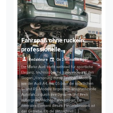
Fahrspaß ohne ruckeln:
professionelle
getriebelösungen für
Redakteure
On
2 Monaten Ago
anspruchsvolle audi-fahrer
Die Marke Audi steht weltweit für sportliche
Eleganz, technologische Innovation und den
Slogan „Vorsprung durch Technik“. Modelle
wie der Audi A4, A6, Q5 oder die sportlichen
S- und RS-Modelle begeistern anspruchsvolle
Autofahrer durch ihre Dynamik und ihren
außergewöhnlichen Fahrkomfort. Ein
zentrales Element dieses Fahrerlebnisses ist
das Getriebe. Ob die blitzschnell […]