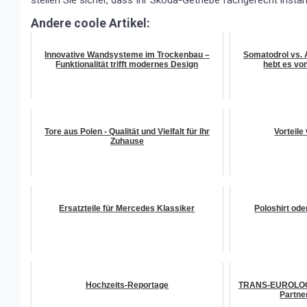
Andere coole Artikel:
Innovative Wandsysteme im Trockenbau –
Somatodrol vs.
Funktionalität trifft modernes Design
hebt es vo
Tore aus Polen - Qualität und Vielfalt für Ihr
Vorteile
Zuhause
Ersatzteile für Mercedes Klassiker
Poloshirt ode
Hochzeits-Reportage
TRANS-EUROLOGIS
Partner