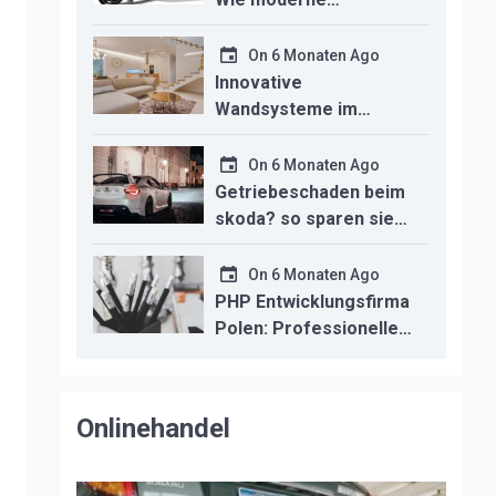
Technologien den
Innenausbau
On
6 Monaten Ago
revolutionieren
Innovative
Wandsysteme im
Trockenbau –
Funktionalität trifft
On
6 Monaten Ago
modernes Design
Getriebeschaden beim
skoda? so sparen sie
kosten durch
professionelle
On
6 Monaten Ago
instandsetzung
PHP Entwicklungsfirma
Polen: Professionelle
Backend-Lösungen für
den deutschen
Mittelstand
Onlinehandel