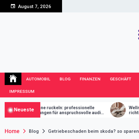
Skip
August 7, 2026
to
content
Bolltone Blog
Viele Publikationen an einem Ort
AUTOMOBIL
BLOG
FINANZEN
GESCHÄFT
IMPRESSUM
e ruckeln: professionelle
Wellness für kopf und ha
Neueste
ngen für anspruchsvolle audi-
richtige headspa-liege de
ihr studio macht
Home
Blog
Getriebeschaden beim skoda? so sparen 