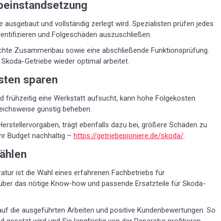
ebeinstandsetzung
be ausgebaut und vollständig zerlegt wird. Spezialisten prüfen jedes
dentifizieren und Folgeschäden auszuschließen.
echte Zusammenbau sowie eine abschließende Funktionsprüfung.
 Skoda-Getriebe wieder optimal arbeitet.
osten sparen
 frühzeitig eine Werkstatt aufsucht, kann hohe Folgekosten
leichsweise günstig beheben.
erstellervorgaben, trägt ebenfalls dazu bei, größere Schäden zu
Ihr Budget nachhaltig –
https://getriebepioniere.de/skoda/
.
wählen
tur ist die Wahl eines erfahrenen Fachbetriebs für
n über das nötige Know-how und passende Ersatzteile für Skoda-
auf die ausgeführten Arbeiten und positive Kundenbewertungen. So
d gesetzt wird und Sie langfristig von der Reparatur profitieren.