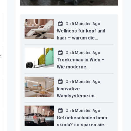
On
5 Monaten Ago
Wellness für kopf und
haar – warum die
richtige headspa-liege
den unterschied für ihr
On
5 Monaten Ago
f
studio macht
Trockenbau in Wien –
Wie moderne
Technologien den
Innenausbau
On
6 Monaten Ago
revolutionieren
Innovative
Wandsysteme im
Trockenbau –
Funktionalität trifft
On
6 Monaten Ago
modernes Design
Getriebeschaden beim
skoda? so sparen sie