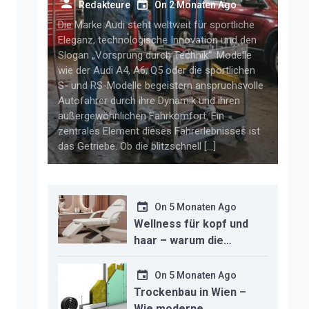
getriebelösungen für
Redakteure
On
2 Monaten Ago
anspruchsvolle audi-fahrer
Die Marke Audi steht weltweit für sportliche
Eleganz, technologische Innovation und den
Slogan „Vorsprung durch Technik“. Modelle
wie der Audi A4, A6, Q5 oder die sportlichen
S- und RS-Modelle begeistern anspruchsvolle
Autofahrer durch ihre Dynamik und ihren
außergewöhnlichen Fahrkomfort. Ein
zentrales Element dieses Fahrerlebnisses ist
das Getriebe. Ob die blitzschnell […]
On
5 Monaten Ago
Wellness für kopf und
haar – warum die
richtige headspa-liege
den unterschied für ihr
On
5 Monaten Ago
studio macht
Trockenbau in Wien –
Wie moderne