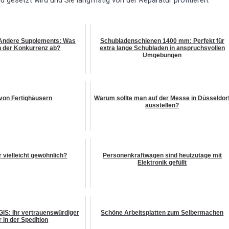
 Andere Supplements: Was
Schubladenschienen 1400 mm: Perfekt für
n der Konkurrenz ab?
extra lange Schubladen in anspruchsvollen
Umgebungen
 von Fertighäusern
Warum sollte man auf der Messe in Düsseldor
ausstellen?
r vielleicht gewöhnlich?
Personenkraftwagen sind heutzutage mit
Elektronik gefüllt
: Ihr vertrauenswürdiger
Schöne Arbeitsplatten zum Selbermachen
 in der Spedition