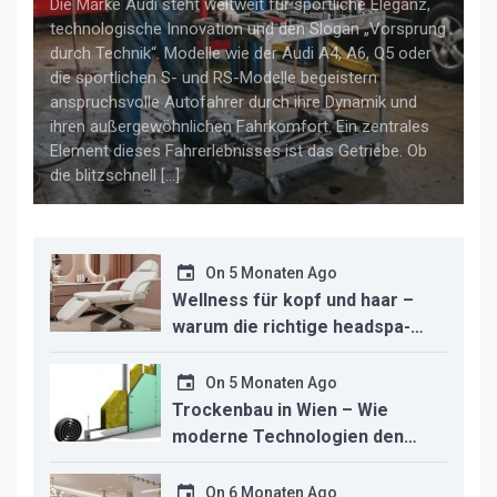
Die Marke Audi steht weltweit für sportliche Eleganz,
technologische Innovation und den Slogan „Vorsprung
durch Technik“. Modelle wie der Audi A4, A6, Q5 oder
die sportlichen S- und RS-Modelle begeistern
anspruchsvolle Autofahrer durch ihre Dynamik und
ihren außergewöhnlichen Fahrkomfort. Ein zentrales
Element dieses Fahrerlebnisses ist das Getriebe. Ob
die blitzschnell […]
On
5 Monaten Ago
Wellness für kopf und haar –
warum die richtige headspa-
liege den unterschied für ihr
studio macht
On
5 Monaten Ago
Trockenbau in Wien – Wie
moderne Technologien den
Innenausbau revolutionieren
On
6 Monaten Ago