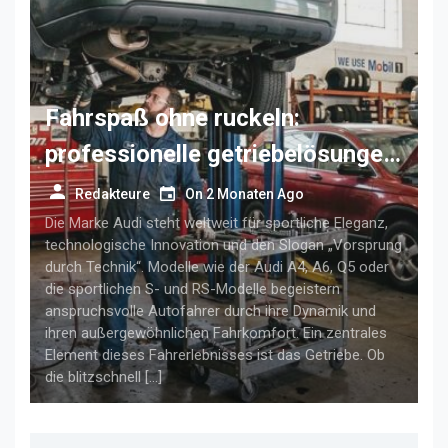
Fahrspaß ohne ruckeln:
professionelle getriebelösungen
für anspruchsvolle audi-fahrer
Redakteure
On
2 Monaten Ago
Die Marke Audi steht weltweit für sportliche Eleganz,
technologische Innovation und den Slogan „Vorsprung
durch Technik“. Modelle wie der Audi A4, A6, Q5 oder
die sportlichen S- und RS-Modelle begeistern
anspruchsvolle Autofahrer durch ihre Dynamik und
ihren außergewöhnlichen Fahrkomfort. Ein zentrales
Element dieses Fahrerlebnisses ist das Getriebe. Ob
die blitzschnell […]