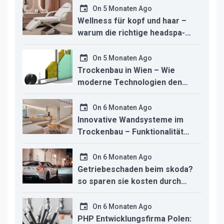
On
5 Monaten Ago
Wellness für kopf und haar –
warum die richtige headspa-
liege den unterschied für ihr
studio macht
On
5 Monaten Ago
Trockenbau in Wien – Wie
moderne Technologien den
Innenausbau revolutionieren
On
6 Monaten Ago
Innovative Wandsysteme im
Trockenbau – Funktionalität
trifft modernes Design
On
6 Monaten Ago
Getriebeschaden beim skoda?
so sparen sie kosten durch
professionelle instandsetzung
On
6 Monaten Ago
PHP Entwicklungsfirma Polen: