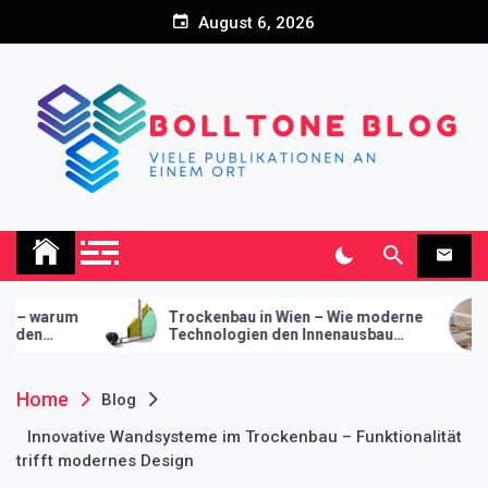
Skip
August 6, 2026
to
content
Bolltone Blog
Viele Publikationen an einem Ort
Trockenbau in Wien – Wie moderne
Innovative Wandsys
Technologien den Innenausbau
Trockenbau – Funktion
evolutionieren
modernes Design
Home
Blog
Innovative Wandsysteme im Trockenbau – Funktionalität
trifft modernes Design