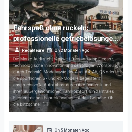
Fahrspaß ohne ruckeln:
professionelle getriebelösungen
für anspruchsvolle audi-fahrer
Redakteure
On
2 Monaten Ago
Die Marke Audi steht weltweit für sportliche Eleganz,
technologische Innovation und den Slogan „Vorsprung
durch Technik“. Modelle wie der Audi A4, A6, Q5 oder
die sportlichen S- und RS-Modelle begeistern
anspruchsvolle Autofahrer durch ihre Dynamik und
ihren außergewöhnlichen Fahrkomfort. Ein zentrales
Element dieses Fahrerlebnisses ist das Getriebe. Ob
die blitzschnell […]
On
5 Monaten Ago