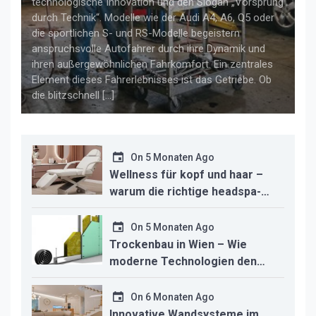
technologische Innovation und den Slogan „Vorsprung
durch Technik“. Modelle wie der Audi A4, A6, Q5 oder
die sportlichen S- und RS-Modelle begeistern
anspruchsvolle Autofahrer durch ihre Dynamik und
ihren außergewöhnlichen Fahrkomfort. Ein zentrales
Element dieses Fahrerlebnisses ist das Getriebe. Ob
die blitzschnell […]
On
5 Monaten Ago
Wellness für kopf und haar –
warum die richtige headspa-
liege den unterschied für ihr
studio macht
On
5 Monaten Ago
Trockenbau in Wien – Wie
moderne Technologien den
Innenausbau revolutionieren
On
6 Monaten Ago
Innovative Wandsysteme im