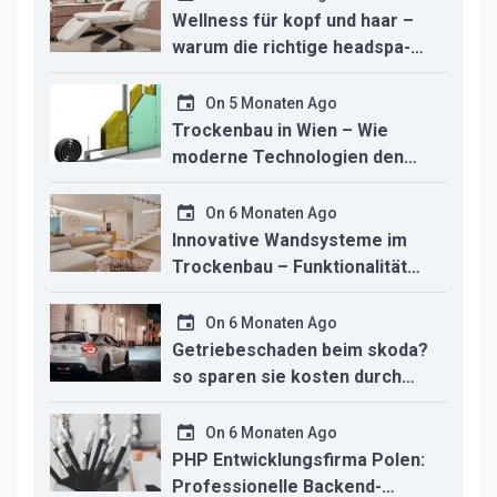
Wellness für kopf und haar –
warum die richtige headspa-
liege den unterschied für ihr
studio macht
On
5 Monaten Ago
Trockenbau in Wien – Wie
moderne Technologien den
Innenausbau revolutionieren
On
6 Monaten Ago
Innovative Wandsysteme im
Trockenbau – Funktionalität
trifft modernes Design
On
6 Monaten Ago
Getriebeschaden beim skoda?
so sparen sie kosten durch
professionelle instandsetzung
On
6 Monaten Ago
PHP Entwicklungsfirma Polen:
Professionelle Backend-