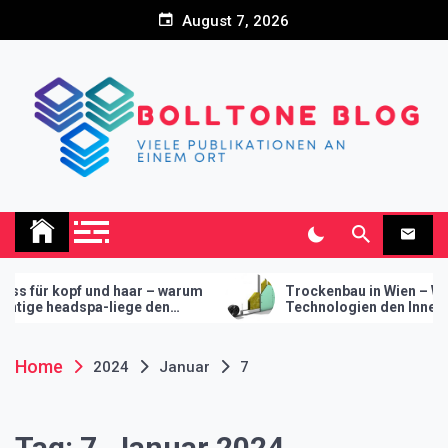
Skip
August 7, 2026
to
content
Bolltone Blog
Viele Publikationen an einem Ort
r kopf und haar – warum
Trockenbau in Wien – Wie mod
 headspa-liege den
Technologien den Innenausbau
für ihr studio macht
revolutionieren
Home
2024
Januar
7
Tag:
7. Januar 2024