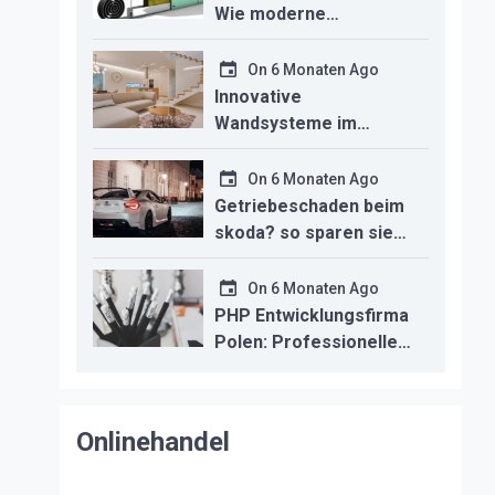
Wie moderne
Technologien den
Innenausbau
On
6 Monaten Ago
revolutionieren
Innovative
Wandsysteme im
Trockenbau –
Funktionalität trifft
On
6 Monaten Ago
modernes Design
Getriebeschaden beim
skoda? so sparen sie
kosten durch
professionelle
On
6 Monaten Ago
instandsetzung
PHP Entwicklungsfirma
Polen: Professionelle
Backend-Lösungen für
den deutschen
Mittelstand
Onlinehandel