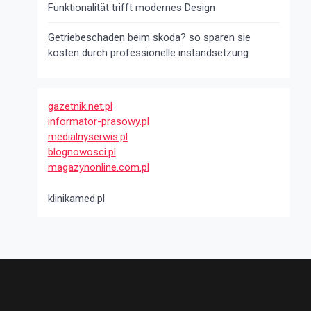
Funktionalität trifft modernes Design
Getriebeschaden beim skoda? so sparen sie
kosten durch professionelle instandsetzung
gazetnik.net.pl
informator-prasowy.pl
medialnyserwis.pl
blognowosci.pl
magazynonline.com.pl
klinikamed.pl