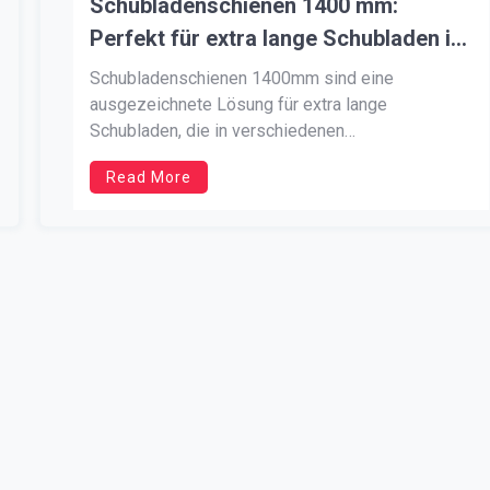
Schubladenschienen 1400 mm:
Perfekt für extra lange Schubladen in
anspruchsvollen Umgebungen
Schubladenschienen 1400mm sind eine
ausgezeichnete Lösung für extra lange
Schubladen, die in verschiedenen
Möbelkonstruktionen und anspruchsvollen
Read More
Umgebungen eingesetzt werden. Diese Schienen
bieten eine beeindruckende Tragfähigkeit und
sind ideal für schwere Belastungen. In diesem
Artikel werfen wir einen Blick auf die
Eigenschaften und Vorteile dieser
außergewöhnlich langen Schubladenschienen.
Außergewöhnliche Tragkraft und […]