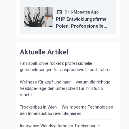
kosten durch
professionelle
On
6 Monaten Ago
instandsetzung
PHP Entwicklungsfirma
Polen: Professionelle
Backend-Lösungen für
den deutschen
Mittelstand
Aktuelle Artikel
Fahrspaß ohne ruckeln: professionelle
getriebelösungen für anspruchsvolle audi-fahrer
Wellness für kopf und haar – warum die richtige
headspa-liege den unterschied für ihr studio
macht
Trockenbau in Wien – Wie moderne Technologien
den Innenausbau revolutionieren
Innovative Wandsysteme im Trockenbau –