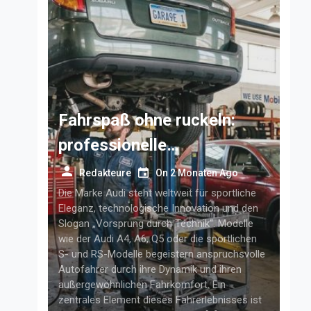
Fahrspaß ohne ruckeln:
professionelle
getriebelösungen für
Redakteure
On
2 Monaten Ago
anspruchsvolle audi-fahrer
Die Marke Audi steht weltweit für sportliche
Eleganz, technologische Innovation und den
Slogan „Vorsprung durch Technik“. Modelle
wie der Audi A4, A6, Q5 oder die sportlichen
S- und RS-Modelle begeistern anspruchsvolle
Autofahrer durch ihre Dynamik und ihren
außergewöhnlichen Fahrkomfort. Ein
zentrales Element dieses Fahrerlebnisses ist