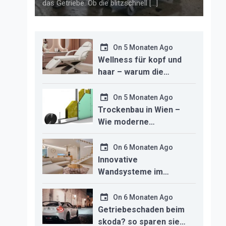
das Getriebe. Ob die blitzschnell […]
On
5 Monaten Ago
Wellness für kopf und
haar – warum die
richtige headspa-liege
den unterschied für ihr
On
5 Monaten Ago
studio macht
Trockenbau in Wien –
Wie moderne
Technologien den
Innenausbau
On
6 Monaten Ago
revolutionieren
Innovative
Wandsysteme im
Trockenbau –
Funktionalität trifft
On
6 Monaten Ago
modernes Design
Getriebeschaden beim
skoda? so sparen sie