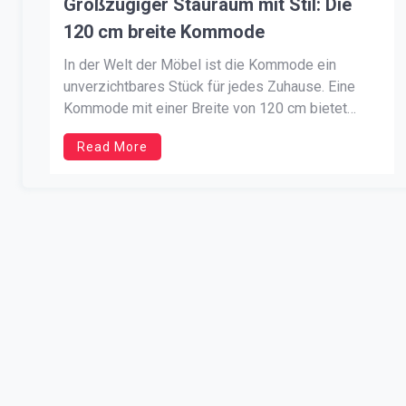
Großzügiger Stauraum mit Stil: Die
120 cm breite Kommode
In der Welt der Möbel ist die Kommode ein
unverzichtbares Stück für jedes Zuhause. Eine
Kommode mit einer Breite von 120 cm bietet
nicht nur viel Stauraum, sondern ist auch ein
Read More
stilvolles Möbelstück, das sich in jede Einrichtung
einfügt. Vielseitigkeit im Wohnraum Dank ihrer
Größe ist die Kommode 120 cm […]