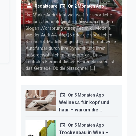
getriebelösungen für
Redakteure
On
2 Monaten Ago
anspruchsvolle audi-fahrer
Die Marke Audi steht weltweit für sportliche
Eleganz, technologische Innovation und den
Slogan „Vorsprung durch Technik“. Modelle
wie der Audi A4, A6, Q5 oder die sportlichen
S- und RS-Modelle begeistern anspruchsvolle
Autofahrer durch ihre Dynamik und ihren
außergewöhnlichen Fahrkomfort. Ein
zentrales Element dieses Fahrerlebnisses ist
das Getriebe. Ob die blitzschnell […]
On
5 Monaten Ago
Wellness für kopf und
haar – warum die
richtige headspa-liege
den unterschied für ihr
On
5 Monaten Ago
studio macht
Trockenbau in Wien –