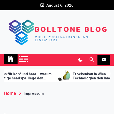
Skip
August 6, 2026
to
content
Bolltone Blog
Viele Publikationen an einem Ort
 kopf und haar – warum
Trockenbau in Wien – Wie mode
headspa-liege den
Technologien den Innenausbau
ür ihr studio macht
revolutionieren
Home
Impressum