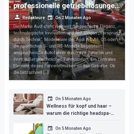
professionelle getriebelösungen
für anspruchsvolle audi-fahrer
Redakteure
On
2 Monaten Ago
Die Marke Audi steht weltweit für sportliche Eleganz,
technologische Innovation und den Slogan „Vorsprung
durch Technik“. Modelle wie der Audi A4, A6, Q5 oder
die sportlichen S- und RS-Modelle begeistern
anspruchsvolle Autofahrer durch ihre Dynamik und
ihren außergewöhnlichen Fahrkomfort. Ein zentrales
Element dieses Fahrerlebnisses ist das Getriebe. Ob
die blitzschnell […]
On
5 Monaten Ago
Wellness für kopf und haar –
warum die richtige headspa-
liege den unterschied für ihr
studio macht
On
5 Monaten Ago