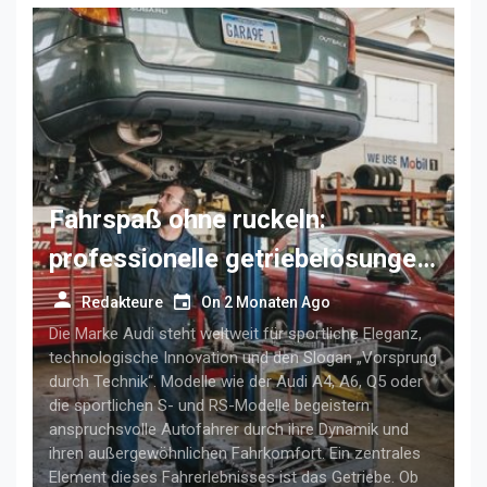
Fahrspaß ohne ruckeln:
professionelle getriebelösungen
für anspruchsvolle audi-fahrer
Redakteure
On
2 Monaten Ago
Die Marke Audi steht weltweit für sportliche Eleganz,
technologische Innovation und den Slogan „Vorsprung
durch Technik“. Modelle wie der Audi A4, A6, Q5 oder
die sportlichen S- und RS-Modelle begeistern
anspruchsvolle Autofahrer durch ihre Dynamik und
ihren außergewöhnlichen Fahrkomfort. Ein zentrales
Element dieses Fahrerlebnisses ist das Getriebe. Ob