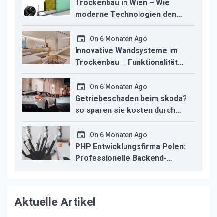
Trockenbau in Wien – Wie
moderne Technologien den
Innenausbau revolutionieren
On
6 Monaten Ago
Innovative Wandsysteme im
Trockenbau – Funktionalität
trifft modernes Design
On
6 Monaten Ago
Getriebeschaden beim skoda?
so sparen sie kosten durch
professionelle instandsetzung
On
6 Monaten Ago
PHP Entwicklungsfirma Polen:
Professionelle Backend-
Lösungen für den deutschen
Mittelstand
Aktuelle Artikel