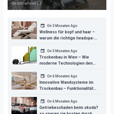
die blitzschnell […]
On
5 Monaten Ago
Wellness für kopf und haar –
warum die richtige headspa-
liege den unterschied für ihr
studio macht
On
5 Monaten Ago
Trockenbau in Wien – Wie
moderne Technologien den
Innenausbau revolutionieren
On
6 Monaten Ago
Innovative Wandsysteme im
Trockenbau – Funktionalität
trifft modernes Design
On
6 Monaten Ago
Getriebeschaden beim skoda?
so sparen sie kosten durch