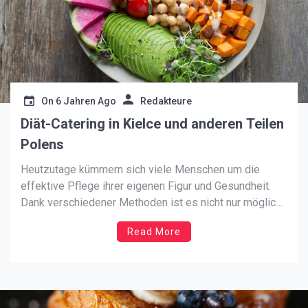
On
6 Jahren Ago
Redakteure
Diät-Catering in Kielce und anderen Teilen
Polens
Heutzutage kümmern sich viele Menschen um die
effektive Pflege ihrer eigenen Figur und Gesundheit.
Dank verschiedener Methoden ist es nicht nur möglich,
ein attraktives Aussehen wiederzugewinnen, sondern
Read More
auch unerwünschtes Übergewicht oder Übergewicht,
das gesundheitsschädlich ist, zu bekämpfen. Leider ist
aufgrund der Arbeit und der Vielzahl anderer Aufgaben
nicht jeder in […]