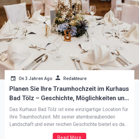
On
3 Jahren Ago
Redakteure
Planen Sie Ihre Traumhochzeit im Kurhaus
Bad Tölz – Geschichte, Möglichkeiten und
Vorbereitungstipps
Das Kurhaus Bad Tölz ist eine einzigartige Location für
Ihre Traumhochzeit. Mit seiner atemberaubenden
Landschaft und einer reichen Geschichte bietet es das
perfekte Ambiente für Ihren besonderen Tag. Die
Read More