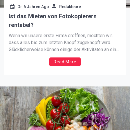
On
6 Jahren Ago
Redakteure
Ist das Mieten von Fotokopierern
rentabel?
Wenn wir unsere erste Firma eröffnen, möchten wir,
dass alles bis zum letzten Knopf zugeknöpft wird.
Glücklicherweise können einige der Aktivitäten an ein
externes Unternehmen ausgelagert werden, das sich
Read More
um die Büroausstattung kümmert, die heute für den
Betrieb jeder Einrichtung erforderlich ist, die ihre
Dienstleistungen erbringt. Zum Beispiel ist das […]