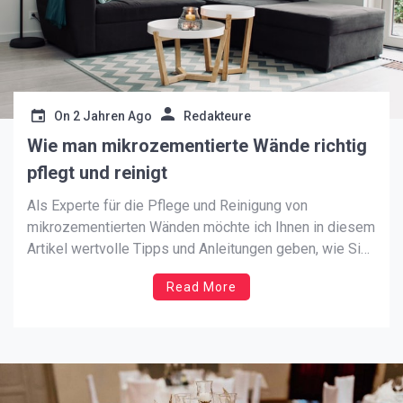
On
2 Jahren Ago
Redakteure
Wie man mikrozementierte Wände richtig
pflegt und reinigt
Als Experte für die Pflege und Reinigung von
mikrozementierten Wänden möchte ich Ihnen in diesem
Artikel wertvolle Tipps und Anleitungen geben, wie Sie
Ihre Wände in bestem Zustand halten können.
Read More
Mikrozement ist ein beliebtes Material, das durch
seine ästhetische Vielseitigkeit und Langlebigkeit
besticht, doch erfordert es eine spezielle Pflege, um
[…]