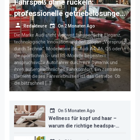
Fahrspaß ohne ruckeln:
professionelle getriebelösungen
für anspruchsvolle audi-fahrer
Redakteure
On
2 Monaten Ago
Die Marke Audi steht weltweit für sportliche Eleganz,
technologische Innovation und den Slogan „Vorsprung
durch Technik“. Modelle wie der Audi A4, A6, Q5 oder
die sportlichen S- und RS-Modelle begeistern
anspruchsvolle Autofahrer durch ihre Dynamik und
ihren außergewöhnlichen Fahrkomfort. Ein zentrales
Element dieses Fahrerlebnisses ist das Getriebe. Ob
die blitzschnell […]
On
5 Monaten Ago
Wellness für kopf und haar –
warum die richtige headspa-
liege den unterschied für ihr