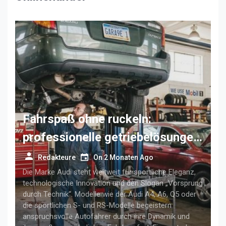
Fahrspaß ohne ruckeln:
professionelle getriebelösungen
für anspruchsvolle audi-fahrer
Redakteure
On
2 Monaten Ago
Die Marke Audi steht weltweit für sportliche Eleganz,
technologische Innovation und den Slogan „Vorsprung
durch Technik“. Modelle wie der Audi A4, A6, Q5 oder
die sportlichen S- und RS-Modelle begeistern
anspruchsvolle Autofahrer durch ihre Dynamik und