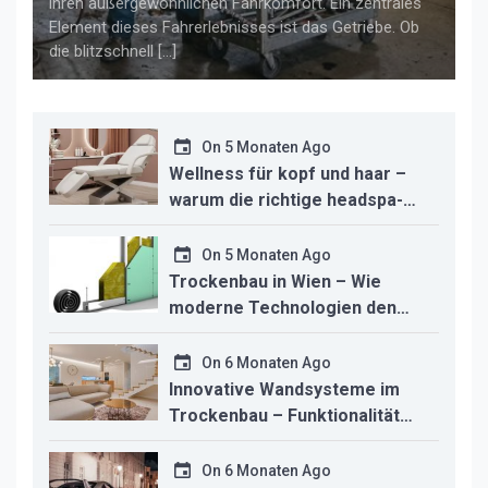
ihren außergewöhnlichen Fahrkomfort. Ein zentrales
Element dieses Fahrerlebnisses ist das Getriebe. Ob
die blitzschnell […]
On
5 Monaten Ago
Wellness für kopf und haar –
warum die richtige headspa-
liege den unterschied für ihr
studio macht
On
5 Monaten Ago
Trockenbau in Wien – Wie
moderne Technologien den
Innenausbau revolutionieren
On
6 Monaten Ago
Innovative Wandsysteme im
Trockenbau – Funktionalität
trifft modernes Design
On
6 Monaten Ago