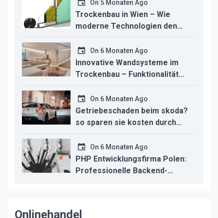
studio macht
On
5 Monaten Ago
Trockenbau in Wien – Wie
moderne Technologien den
Innenausbau revolutionieren
On
6 Monaten Ago
Innovative Wandsysteme im
Trockenbau – Funktionalität
trifft modernes Design
On
6 Monaten Ago
Getriebeschaden beim skoda?
so sparen sie kosten durch
professionelle instandsetzung
On
6 Monaten Ago
PHP Entwicklungsfirma Polen:
Professionelle Backend-
Lösungen für den deutschen
Mittelstand
Onlinehandel