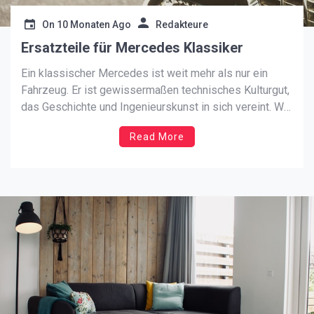
On
10 Monaten Ago
Redakteure
Ersatzteile für Mercedes Klassiker
Ein klassischer Mercedes ist weit mehr als nur ein
Fahrzeug. Er ist gewissermaßen technisches Kulturgut,
das Geschichte und Ingenieurskunst in sich vereint. Wie
lange ein solches Schmuckstück gut erhalten bleibt und
Read More
auf den Straßen unterwegs sein kann, hängt
entscheidend von der richtigen Pflege und der
Verfügbarkeit passender Ersatzteile ab.
Oldtimerbesitzer […]