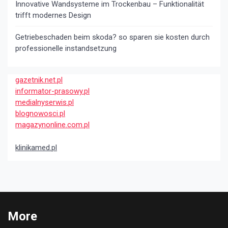
Innovative Wandsysteme im Trockenbau – Funktionalität
trifft modernes Design
Getriebeschaden beim skoda? so sparen sie kosten durch
professionelle instandsetzung
gazetnik.net.pl
informator-prasowy.pl
medialnyserwis.pl
blognowosci.pl
magazynonline.com.pl
klinikamed.pl
More