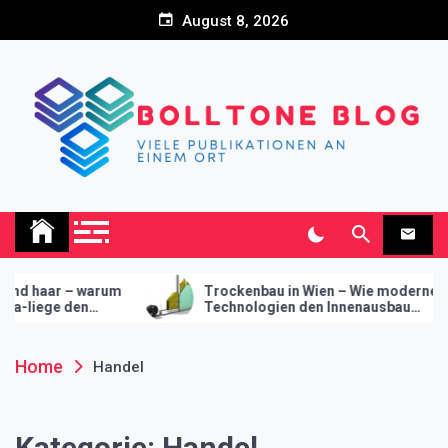
Skip
August 8, 2026
to
content
Bolltone Blog
Viele Publikationen an einem Ort
um
Trockenbau in Wien – Wie moderne
Inno
Technologien den Innenausbau
Trock
revolutionieren
mode
Home
Handel
Kategorie:
Handel