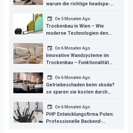
warum die richtige headspa-
liege den unterschied für ihr
studio macht
On
5 Monaten Ago
Trockenbau in Wien – Wie
moderne Technologien den
Innenausbau revolutionieren
On
6 Monaten Ago
Innovative Wandsysteme im
Trockenbau – Funktionalität
trifft modernes Design
On
6 Monaten Ago
Getriebeschaden beim skoda?
so sparen sie kosten durch
professionelle instandsetzung
On
6 Monaten Ago
PHP Entwicklungsfirma Polen:
Professionelle Backend-
Lösungen für den deutschen