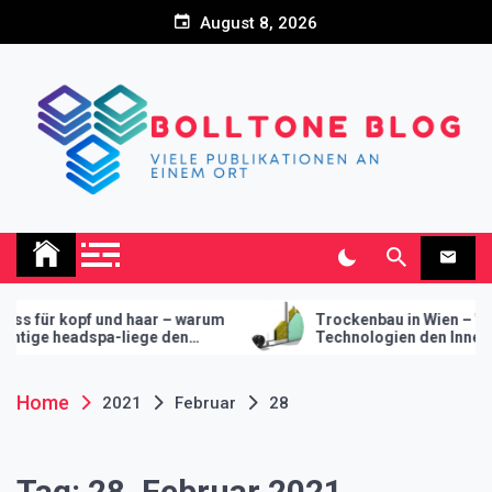
Skip
August 8, 2026
to
content
Bolltone Blog
Viele Publikationen an einem Ort
opf und haar – warum
Trockenbau in Wien – Wie modern
eadspa-liege den
Technologien den Innenausbau
r ihr studio macht
revolutionieren
Home
2021
Februar
28
Tag:
28. Februar 2021