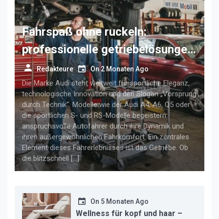
Fahrspaß ohne ruckeln:
professionelle getriebelösungen
für anspruchsvolle audi-fahrer
Redakteure
On
2 Monaten Ago
Die Marke Audi steht weltweit für sportliche Eleganz,
technologische Innovation und den Slogan „Vorsprung
durch Technik“. Modelle wie der Audi A4, A6, Q5 oder
die sportlichen S- und RS-Modelle begeistern
anspruchsvolle Autofahrer durch ihre Dynamik und
ihren außergewöhnlichen Fahrkomfort. Ein zentrales
Element dieses Fahrerlebnisses ist das Getriebe. Ob
die blitzschnell […]
On
5 Monaten Ago
Wellness für kopf und haar –