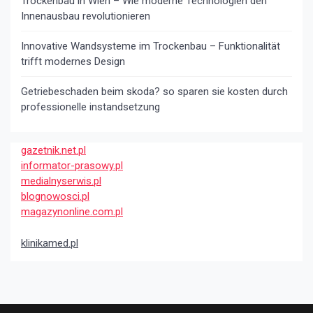
Trockenbau in Wien – Wie moderne Technologien den
Innenausbau revolutionieren
Innovative Wandsysteme im Trockenbau – Funktionalität
trifft modernes Design
Getriebeschaden beim skoda? so sparen sie kosten durch
professionelle instandsetzung
gazetnik.net.pl
informator-prasowy.pl
medialnyserwis.pl
blognowosci.pl
magazynonline.com.pl
klinikamed.pl