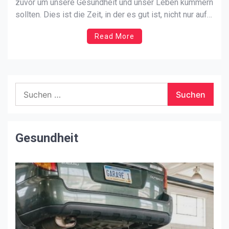
zuvor um unsere Gesundheit und unser Leben kümmern
sollten. Dies ist die Zeit, in der es gut ist, nicht nur auf
eine gute Ernährung zu achten, sondern auch auf
Read More
Sportbekleidung mit Aufdruck sowie auf unsere
körperliche Verfassung. Die durch […]
Suchen
nach:
Gesundheit