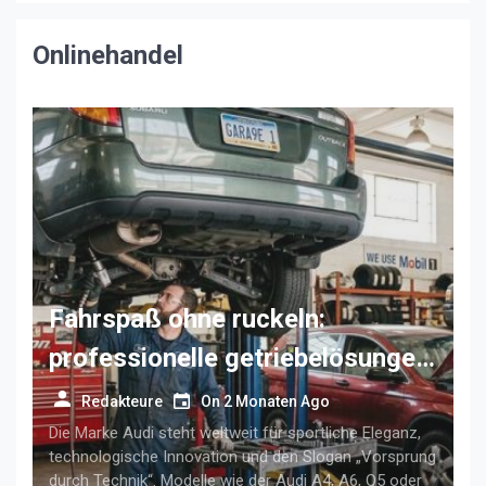
Mittelstand
Onlinehandel
Fahrspaß ohne ruckeln:
professionelle getriebelösungen
für anspruchsvolle audi-fahrer
Redakteure
On
2 Monaten Ago
Die Marke Audi steht weltweit für sportliche Eleganz,
technologische Innovation und den Slogan „Vorsprung
durch Technik“. Modelle wie der Audi A4, A6, Q5 oder