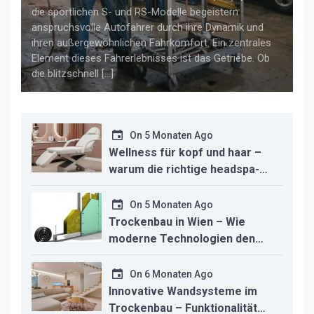
die sportlichen S- und RS-Modelle begeistern
anspruchsvolle Autofahrer durch ihre Dynamik und
ihren außergewöhnlichen Fahrkomfort. Ein zentrales
Element dieses Fahrerlebnisses ist das Getriebe. Ob
die blitzschnell […]
On
5 Monaten Ago
Wellness für kopf und haar –
warum die richtige headspa-
liege den unterschied für ihr
studio macht
On
5 Monaten Ago
Trockenbau in Wien – Wie
moderne Technologien den
Innenausbau revolutionieren
On
6 Monaten Ago
Innovative Wandsysteme im
Trockenbau – Funktionalität