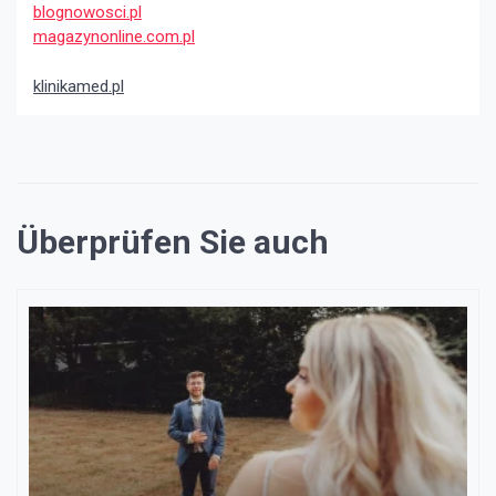
blognowosci.pl
magazynonline.com.pl
klinikamed.pl
Überprüfen Sie auch