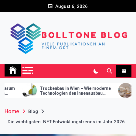
Skip
August 6, 2026
to
content
Bolltone Blog
Viele Publikationen an einem Ort
kenbau in Wien – Wie moderne
Innovative Wandsystem
nologien den Innenausbau
Trockenbau – Funktionali
lutionieren
modernes Design
Home
Blog
Die wichtigsten .NET-Entwicklungstrends im Jahr 2026