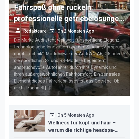
Fahrspaß ohne ruckeln:
professionelle getriebelösungen
für anspruchsvolle audi-fahrer
Redakteure
On
2 Monaten Ago
Die Marke Audi steht weltweit für sportliche Eleganz,
technologische Innovation und den Slogan „Vorsprung
durch Technik“. Modelle wie der Audi A4, A6, Q5 oder
die sportlichen S- und RS-Modelle begeistern
anspruchsvolle Autofahrer durch ihre Dynamik und
ihren außergewöhnlichen Fahrkomfort. Ein zentrales
Element dieses Fahrerlebnisses ist das Getriebe. Ob
die blitzschnell […]
On
5 Monaten Ago
Wellness für kopf und haar –
warum die richtige headspa-
liege den unterschied für ihr