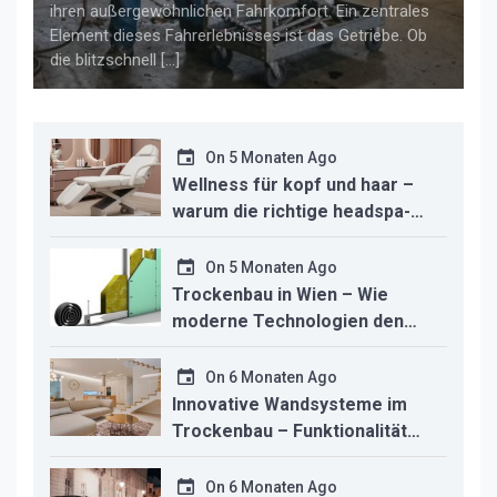
ihren außergewöhnlichen Fahrkomfort. Ein zentrales
Element dieses Fahrerlebnisses ist das Getriebe. Ob
die blitzschnell […]
On
5 Monaten Ago
Wellness für kopf und haar –
warum die richtige headspa-
liege den unterschied für ihr
studio macht
On
5 Monaten Ago
Trockenbau in Wien – Wie
moderne Technologien den
Innenausbau revolutionieren
On
6 Monaten Ago
Innovative Wandsysteme im
Trockenbau – Funktionalität
trifft modernes Design
On
6 Monaten Ago