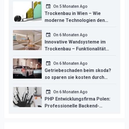
studio macht
On
5 Monaten Ago
Trockenbau in Wien – Wie
moderne Technologien den
Innenausbau revolutionieren
On
6 Monaten Ago
Innovative Wandsysteme im
Trockenbau – Funktionalität
trifft modernes Design
On
6 Monaten Ago
Getriebeschaden beim skoda?
so sparen sie kosten durch
professionelle instandsetzung
On
6 Monaten Ago
PHP Entwicklungsfirma Polen:
Professionelle Backend-
Lösungen für den deutschen
Mittelstand