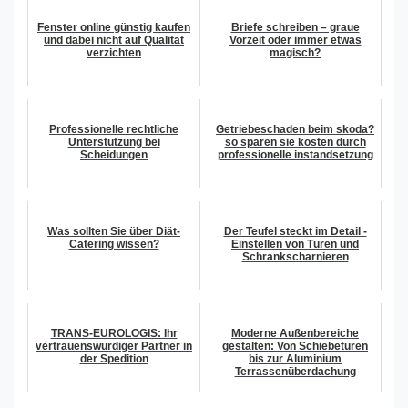
Fenster online günstig kaufen
Briefe schreiben – graue
und dabei nicht auf Qualität
Vorzeit oder immer etwas
verzichten
magisch?
Professionelle rechtliche
Getriebeschaden beim skoda?
Unterstützung bei
so sparen sie kosten durch
Scheidungen
professionelle instandsetzung
Was sollten Sie über Diät-
Der Teufel steckt im Detail -
Catering wissen?
Einstellen von Türen und
Schrankscharnieren
TRANS-EUROLOGIS: Ihr
Moderne Außenbereiche
vertrauenswürdiger Partner in
gestalten: Von Schiebetüren
der Spedition
bis zur Aluminium
Terrassenüberdachung