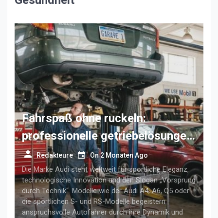
Gesundheit
Fahrspaß ohne ruckeln:
professionelle getriebelösungen
für anspruchsvolle audi-fahrer
Redakteure
On
2 Monaten Ago
Die Marke Audi steht weltweit für sportliche Eleganz,
technologische Innovation und den Slogan „Vorsprung
durch Technik“. Modelle wie der Audi A4, A6, Q5 oder
die sportlichen S- und RS-Modelle begeistern
anspruchsvolle Autofahrer durch ihre Dynamik und