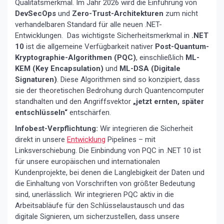
Qualitätsmerkmal. Im Jahr 2026 wird die Einführung von
DevSecOps
und
Zero-Trust-Architekturen
zum nicht
verhandelbaren Standard für alle neuen .NET-
Entwicklungen. Das wichtigste Sicherheitsmerkmal in
.NET
10
ist die allgemeine Verfügbarkeit nativer
Post-Quantum-
Kryptographie-Algorithmen (PQC)
, einschließlich
ML-
KEM (Key Encapsulation)
und
ML-DSA (Digitale
Signaturen)
. Diese Algorithmen sind so konzipiert, dass
sie der theoretischen Bedrohung durch Quantencomputer
standhalten und den Angriffsvektor
„jetzt ernten, später
entschlüsseln“
entschärfen.
Infobest-Verpflichtung:
Wir integrieren die Sicherheit
direkt in unsere
Entwicklung
Pipelines – mit
Linksverschiebung. Die Einbindung von PQC in .NET 10 ist
für unsere europäischen und internationalen
Kundenprojekte, bei denen die Langlebigkeit der Daten und
die Einhaltung von Vorschriften von größter Bedeutung
sind, unerlässlich. Wir integrieren PQC aktiv in die
Arbeitsabläufe für den Schlüsselaustausch und das
digitale Signieren, um sicherzustellen, dass unsere