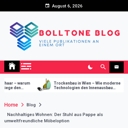
Skip
August 6, 2026
to
content
Bolltone Blog
Viele Publikationen an einem Ort
Trockenbau in Wien – Wie moderne
Innovativ
Technologien den Innenausbau
Trockenbau 
revolutionieren
modernes 
Home
Blog
Nachhaltiges Wohnen: Der Stuhl aus Pappe als
umweltfreundliche Möbeloption