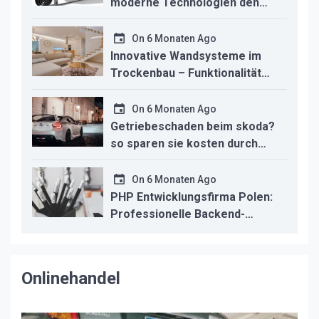
moderne Technologien den
Innenausbau revolutionieren
On
6 Monaten Ago
Innovative Wandsysteme im
Trockenbau – Funktionalität
trifft modernes Design
On
6 Monaten Ago
Getriebeschaden beim skoda?
so sparen sie kosten durch
professionelle instandsetzung
On
6 Monaten Ago
PHP Entwicklungsfirma Polen:
Professionelle Backend-
Lösungen für den deutschen
Mittelstand
Onlinehandel