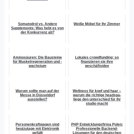
Somatodrol vs. Andere
Weiße Möbel für Ihr Zimmer
Supplements: Was hebt es von
der Konkurrenz ab?
Aminosäuren: Die Bausteine
Lokales crowdfunding: so
für Muskelregeneration und -
finanzieren sie ihre
wachstum
geschäftsidee
Warum sollte man auf der
Wellness für kopf und haar –
Messe in Düsseldorf
warum die richtige headspa-
ausstellen?
liege den unterschied für ihr
studio macht
Personenkraftwagen sind
PHP Entwicklungsfirma Polen:
heutzutage mit Elektronik
Professionelle Backend-
gefüllt
Lösungen für den deutschen