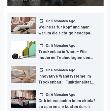
On
5 Monaten Ago
Wellness für kopf und haar –
warum die richtige headspa-
liege den unterschied für ihr
studio macht
On
5 Monaten Ago
Trockenbau in Wien – Wie
moderne Technologien den
Innenausbau revolutionieren
On
6 Monaten Ago
Innovative Wandsysteme im
Trockenbau – Funktionalität
trifft modernes Design
On
6 Monaten Ago
Getriebeschaden beim skoda?
so sparen sie kosten durch