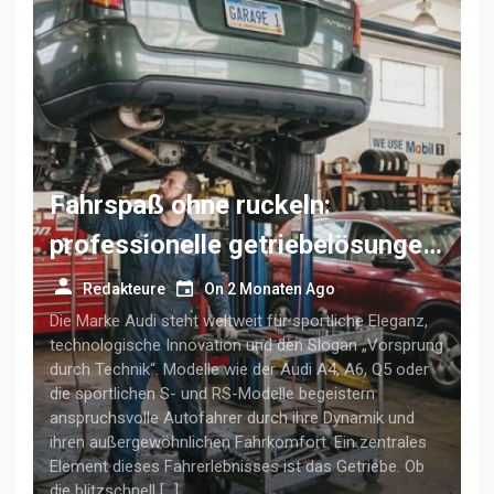
Fahrspaß ohne ruckeln:
professionelle getriebelösungen
für anspruchsvolle audi-fahrer
Redakteure
On
2 Monaten Ago
Die Marke Audi steht weltweit für sportliche Eleganz,
technologische Innovation und den Slogan „Vorsprung
durch Technik“. Modelle wie der Audi A4, A6, Q5 oder
die sportlichen S- und RS-Modelle begeistern
anspruchsvolle Autofahrer durch ihre Dynamik und
ihren außergewöhnlichen Fahrkomfort. Ein zentrales
Element dieses Fahrerlebnisses ist das Getriebe. Ob
die blitzschnell […]