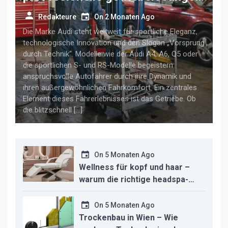
für anspruchsvolle audi-fahrer
Redakteure
On
2 Monaten Ago
Die Marke Audi steht weltweit für sportliche Eleganz,
technologische Innovation und den Slogan „Vorsprung
durch Technik“. Modelle wie der Audi A4, A6, Q5 oder
die sportlichen S- und RS-Modelle begeistern
anspruchsvolle Autofahrer durch ihre Dynamik und
ihren außergewöhnlichen Fahrkomfort. Ein zentrales
Element dieses Fahrerlebnisses ist das Getriebe. Ob
die blitzschnell […]
On
5 Monaten Ago
Wellness für kopf und haar –
warum die richtige headspa-
liege den unterschied für ihr
studio macht
On
5 Monaten Ago
Trockenbau in Wien – Wie