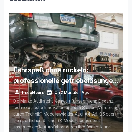
Fahrspaß ohne ruckeln:
professionelle getriebelösungen
für anspruchsvolle audi-fahrer
Redakteure
On
2 Monaten Ago
Die Marke Audi steht weltweit für sportliche Eleganz,
technologische Innovation und den Slogan „Vorsprung
durch Technik“. Modelle wie der Audi A4, A6, Q5 oder
die sportlichen S- und RS-Modelle begeistern
anspruchsvolle Autofahrer durch ihre Dynamik und