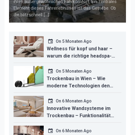
ihren außergewöhnlichen Fahrkomfort. Ein zentrales
Element dieses Fahrerlebnisses ist das Getriebe. Ob
die blitzschnell […]
On
5 Monaten Ago
Wellness für kopf und haar –
warum die richtige headspa-
liege den unterschied für ihr
studio macht
On
5 Monaten Ago
Trockenbau in Wien – Wie
moderne Technologien den
Innenausbau revolutionieren
On
6 Monaten Ago
Innovative Wandsysteme im
Trockenbau – Funktionalität
trifft modernes Design
On
6 Monaten Ago