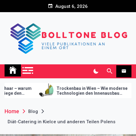
Skip
August 6, 2026
to
content
Bolltone Blog
Viele Publikationen an einem Ort
Trockenbau in Wien – Wie moderne
Innovative W
Technologien den Innenausbau
Trockenbau – 
revolutionieren
modernes De
Home
Blog
Diät-Catering in Kielce und anderen Teilen Polens