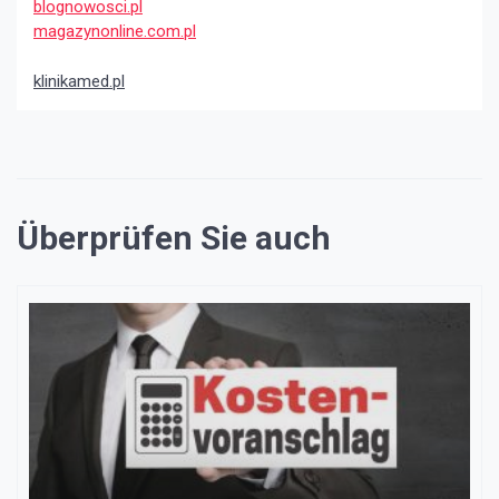
blognowosci.pl
magazynonline.com.pl
klinikamed.pl
Überprüfen Sie auch