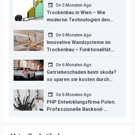
studio macht
On
5 Monaten Ago
Trockenbau in Wien – Wie
moderne Technologien den
Innenausbau revolutionieren
On
6 Monaten Ago
Innovative Wandsysteme im
Trockenbau – Funktionalität
trifft modernes Design
On
6 Monaten Ago
Getriebeschaden beim skoda?
so sparen sie kosten durch
professionelle instandsetzung
On
6 Monaten Ago
PHP Entwicklungsfirma Polen:
Professionelle Backend-
Lösungen für den deutschen
Mittelstand