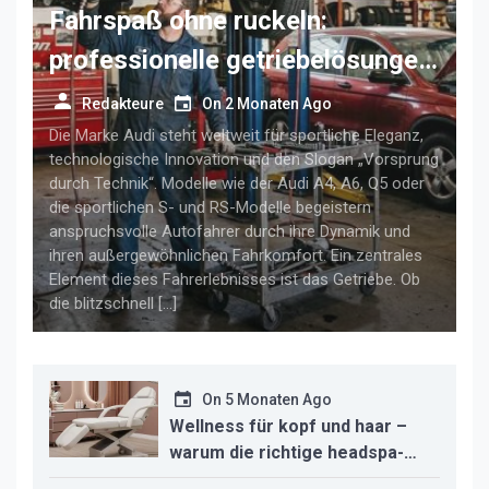
Fahrspaß ohne ruckeln:
professionelle getriebelösungen
für anspruchsvolle audi-fahrer
Redakteure
On
2 Monaten Ago
Die Marke Audi steht weltweit für sportliche Eleganz,
technologische Innovation und den Slogan „Vorsprung
durch Technik“. Modelle wie der Audi A4, A6, Q5 oder
die sportlichen S- und RS-Modelle begeistern
anspruchsvolle Autofahrer durch ihre Dynamik und
ihren außergewöhnlichen Fahrkomfort. Ein zentrales
Element dieses Fahrerlebnisses ist das Getriebe. Ob
die blitzschnell […]
On
5 Monaten Ago
Wellness für kopf und haar –
warum die richtige headspa-
liege den unterschied für ihr