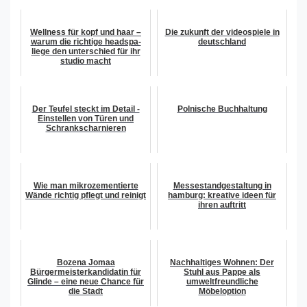
Wellness für kopf und haar –
Die zukunft der videospiele in
warum die richtige headspa-
deutschland
liege den unterschied für ihr
studio macht
Der Teufel steckt im Detail -
Polnische Buchhaltung
Einstellen von Türen und
Schrankscharnieren
Wie man mikrozementierte
Messestandgestaltung in
Wände richtig pflegt und reinigt
hamburg: kreative ideen für
ihren auftritt
Bozena Jomaa
Nachhaltiges Wohnen: Der
Bürgermeisterkandidatin für
Stuhl aus Pappe als
Glinde – eine neue Chance für
umweltfreundliche
die Stadt
Möbeloption