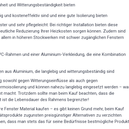
heit und Witterungsbeständigkeit bieten
ig und kosteneffektiv sind und eine gute Isolierung bieten
er und sehr pflegeleicht. Bei richtiger Installation bieten diese
 deutliche Reduzierung Ihrer Heizkosten sorgen können. Zudem sind
 allem in höheren Stockwerken mit schwer zugänglichen Fenstern
C-Rahmen und einer Aluminium-Verkleidung, die eine Kombination
 aus Aluminium, die langlebig und witterungsbeständig sind
ig sowohl gegen Witterungseinflüsse als auch gegen
ermoisolierung und können nahezu langlebig eingesetzt werden – wa
sant macht. Trotzdem sollte man beim Kauf beachten, dass die
t ist die Lebensdauer des Rahmens begrenzter!
re Fenster Material kaufen – es gibt keinen Grund mehr, beim Kauf
ätsprodukte zugunsten preisgünstiger Alternativen zu verzichten.
ehen, dass man stets das für seine Bedürfnisse bestmögliche Produk