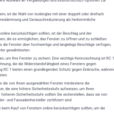
ßere Auswahl an Verglasungen und Einbruchschutz-Optionen zur
ern, ist die Wahl von Isolierglas mit einer doppelt oder dreifach
Wärmedämmung und Geräuschreduzierung als herkömmliche
online berücksichtigen sollten, ist der Beschlag und der
en, die es ermöglichen, das Fenster zu öffnen und zu schließen.
ss die Fenster über hochwertige und langlebige Beschläge verfügen,
ter gewährleisten.
n, um Ihre Fenster zu sichern. Eine wichtige Kennzeichnung ist RC 
chnung, die die Widerstandsfähigkeit eines Fensters gegen
ung RC 1 bieten einen grundlegenden Schutz gegen Einbrüche, währen
eten.
ss die von Ihnen ausgewählten Fenster mindestens die
ter, die eine höhere Sicherheitsstufe aufweisen, um Ihren
höheren Sicherheitsstufe sollten Sie sicherstellen, dass sie von
r- und Fassadenhersteller zertifiziert sind.
e beim Kauf von Fenstern online berücksichtigen sollten, um die