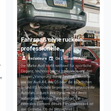
Fahrspaß ohne ruckeln:
professionelle
getriebelösungen für
Redakteure
On
2 Monaten Ago
ß
anspruchsvolle audi-fahrer
Die Marke Audi steht weltweit für sportliche
Eleganz, technologische Innovation und den
Slogan „Vorsprung durch Technik“. Modelle
en
wie der Audi A4, A6, Q5 oder die sportlichen
S- und RS-Modelle begeistern anspruchsvolle
Autofahrer durch ihre Dynamik und ihren
außergewöhnlichen Fahrkomfort. Ein
zentrales Element dieses Fahrerlebnisses ist
das Getriebe. Ob die blitzschnell […]