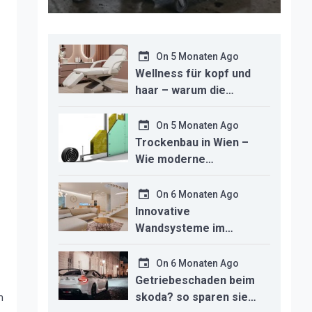
On
5 Monaten Ago
Wellness für kopf und
haar – warum die
richtige headspa-liege
den unterschied für ihr
On
5 Monaten Ago
studio macht
Trockenbau in Wien –
Wie moderne
Technologien den
Innenausbau
On
6 Monaten Ago
revolutionieren
Innovative
Wandsysteme im
Trockenbau –
Funktionalität trifft
On
6 Monaten Ago
modernes Design
Getriebeschaden beim
skoda? so sparen sie
m