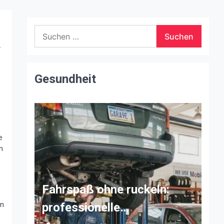
Suchen
nach:
.
Gesundheit
e
n
Fahrspaß ohne ruckeln:
an
professionelle