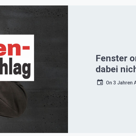
Fenster o
dabei nic
On
3 Jahren 