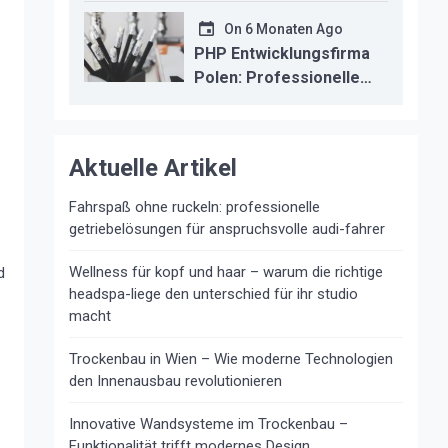
kosten durch
professionelle
On
6 Monaten Ago
instandsetzung
PHP Entwicklungsfirma
Polen: Professionelle
Backend-Lösungen für
den deutschen
Mittelstand
Aktuelle Artikel
Fahrspaß ohne ruckeln: professionelle
1
getriebelösungen für anspruchsvolle audi-fahrer
Wellness für kopf und haar – warum die richtige
d
headspa-liege den unterschied für ihr studio
macht
Trockenbau in Wien – Wie moderne Technologien
den Innenausbau revolutionieren
Innovative Wandsysteme im Trockenbau –
Funktionalität trifft modernes Design