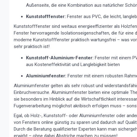
Außenseite, die eine Kombination aus natürlicher Schön
Kunststofffenster:
Fenster aus PVC, die leicht, langleb
Kunststofffenster sind weitaus energieeffizienter als Holzfenst
Fenster hervorragende Isolationseigenschaften, die für eine
moderne Kunststofffenster praktisch wartungsfrei – was vor
sehr praktisch ist!
Kunststoff-Aluminium-Fenster:
Fenster mit einem PV
aus Kosteneffektivität und Langlebigkeit bieten
Aluminiumfenster:
Fenster mit einem robusten Rahmen
Aluminiumfenster gelten als sehr robust und widerstandsfäh
Einbruchversuche. Aluminiumfenster bieten eine optimale Th
sie besonders im Hinblick auf die Wirtschaftlichkeit interes
Fugenverarbeitung möglichst akribisch erfolgen muss – sons
Egal, ob Holz-, Kunststoff- oder Aluminiumfenster oder ande
von Fensters online günstig zu sparen und dadurch auf Qualit
Durch die Beratung qualifizierter Experten kann man sicherg
erwirbt – ohne dabei Abstriche machen zu müssen!