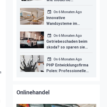
Technologien den
Innenausbau
On
6 Monaten Ago
revolutionieren
Innovative
Wandsysteme im
Trockenbau –
Funktionalität trifft
On
6 Monaten Ago
modernes Design
Getriebeschaden beim
skoda? so sparen sie
kosten durch
professionelle
On
6 Monaten Ago
instandsetzung
PHP Entwicklungsfirma
Polen: Professionelle
s
Backend-Lösungen für
den deutschen
Mittelstand
Onlinehandel
t