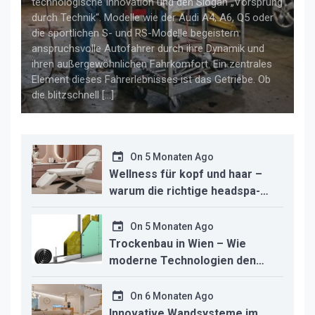
technologische Innovation und den Slogan „Vorsprung
durch Technik“. Modelle wie der Audi A4, A6, Q5 oder
die sportlichen S- und RS-Modelle begeistern
anspruchsvolle Autofahrer durch ihre Dynamik und
ihren außergewöhnlichen Fahrkomfort. Ein zentrales
Element dieses Fahrerlebnisses ist das Getriebe. Ob
die blitzschnell […]
On
5 Monaten Ago
Wellness für kopf und haar –
warum die richtige headspa-
liege den unterschied für ihr
studio macht
On
5 Monaten Ago
Trockenbau in Wien – Wie
moderne Technologien den
Innenausbau revolutionieren
On
6 Monaten Ago
Innovative Wandsysteme im