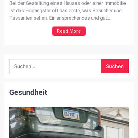
Bei der Gestaltung eines Hauses oder einer Immobilie
ist das Eingangstor oft das erste, was Besucher und
Passanten sehen. Ein ansprechendes und gut
gestaltetes Tor vermittelt nicht nur einen positiven
Read More
ersten Eindruck, sondern trägt auch zur Sicherheit und
Privatsphäre des Grundstücks bei. In den letzten
Jahren haben sich Tore aus […]
Suchen
nach:
Gesundheit