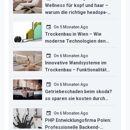
Wellness für kopf und haar –
warum die richtige headspa-
liege den unterschied für ihr
studio macht
On
5 Monaten Ago
Trockenbau in Wien – Wie
moderne Technologien den
Innenausbau revolutionieren
On
6 Monaten Ago
Innovative Wandsysteme im
Trockenbau – Funktionalität
trifft modernes Design
On
6 Monaten Ago
Getriebeschaden beim skoda?
so sparen sie kosten durch
professionelle instandsetzung
On
6 Monaten Ago
PHP Entwicklungsfirma Polen:
Professionelle Backend-