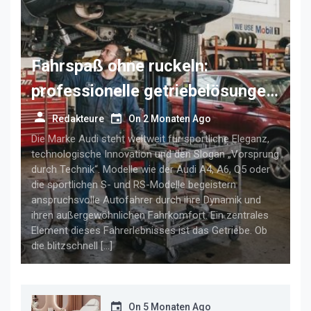
Fahrspaß ohne ruckeln:
professionelle getriebelösungen
für anspruchsvolle audi-fahrer
Redakteure
On
2 Monaten Ago
Die Marke Audi steht weltweit für sportliche Eleganz,
technologische Innovation und den Slogan „Vorsprung
durch Technik“. Modelle wie der Audi A4, A6, Q5 oder
die sportlichen S- und RS-Modelle begeistern
anspruchsvolle Autofahrer durch ihre Dynamik und
ihren außergewöhnlichen Fahrkomfort. Ein zentrales
Element dieses Fahrerlebnisses ist das Getriebe. Ob
die blitzschnell […]
On
5 Monaten Ago