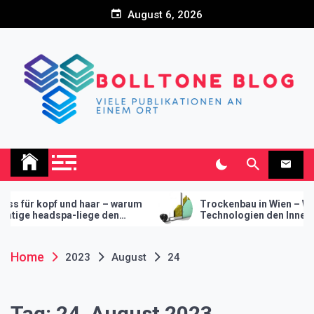
Skip
August 6, 2026
to
content
Bolltone Blog
Viele Publikationen an einem Ort
opf und haar – warum
Trockenbau in Wien – Wie modern
eadspa-liege den
Technologien den Innenausbau
r ihr studio macht
revolutionieren
Home
2023
August
24
Tag:
24. August 2023