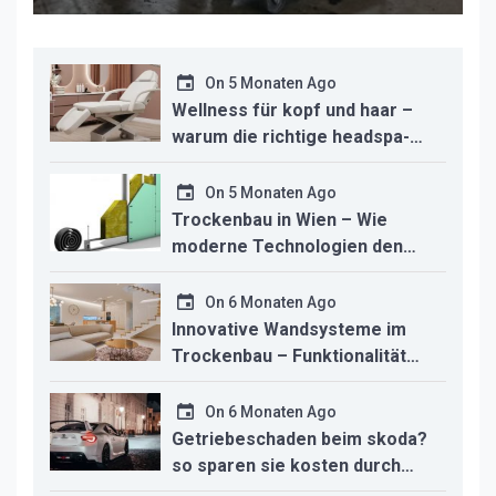
On
5 Monaten Ago
Wellness für kopf und haar –
warum die richtige headspa-
liege den unterschied für ihr
studio macht
On
5 Monaten Ago
Trockenbau in Wien – Wie
moderne Technologien den
Innenausbau revolutionieren
On
6 Monaten Ago
Innovative Wandsysteme im
Trockenbau – Funktionalität
trifft modernes Design
On
6 Monaten Ago
Getriebeschaden beim skoda?
so sparen sie kosten durch
professionelle instandsetzung