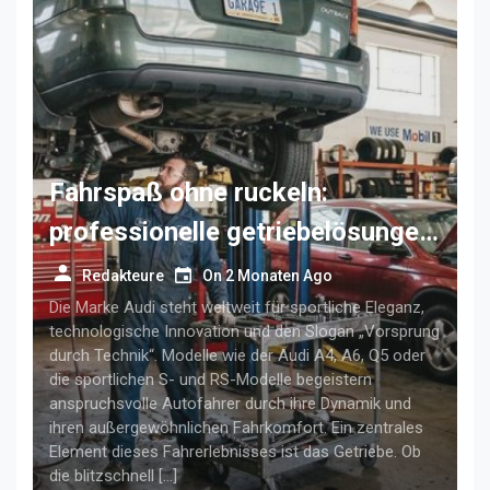
Fahrspaß ohne ruckeln:
professionelle getriebelösungen
für anspruchsvolle audi-fahrer
Redakteure
On
2 Monaten Ago
Die Marke Audi steht weltweit für sportliche Eleganz,
technologische Innovation und den Slogan „Vorsprung
durch Technik“. Modelle wie der Audi A4, A6, Q5 oder
die sportlichen S- und RS-Modelle begeistern
anspruchsvolle Autofahrer durch ihre Dynamik und
ihren außergewöhnlichen Fahrkomfort. Ein zentrales
Element dieses Fahrerlebnisses ist das Getriebe. Ob
die blitzschnell […]