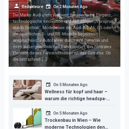
für anspruchsvolle audi-fahrer
Redakteure
On
2 Monaten Ago
Die Marke Audi steht weltweit für sportliche Eleganz,
technologische Innovation und den Slogan „Vorsprung
durch Technik“. Modelle wie der Audi A4, A6, Q5 oder
die sportlichen S- und RS-Modelle begeistern
anspruchsvolle Autofahrer durch ihre Dynamik und
ihren außergewöhnlichen Fahrkomfort. Ein zentrales
Element dieses Fahrerlebnisses ist das Getriebe. Ob
die blitzschnell […]
On
5 Monaten Ago
Wellness für kopf und haar –
warum die richtige headspa-
liege den unterschied für ihr
studio macht
On
5 Monaten Ago
Trockenbau in Wien – Wie
moderne Technologien den