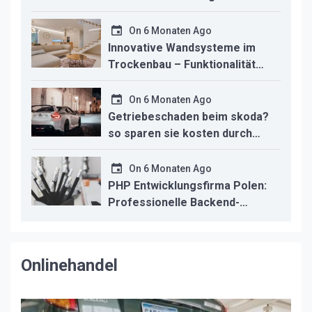
Innenausbau revolutionieren
On
6 Monaten Ago
Innovative Wandsysteme im
Trockenbau – Funktionalität
trifft modernes Design
On
6 Monaten Ago
Getriebeschaden beim skoda?
so sparen sie kosten durch
professionelle instandsetzung
On
6 Monaten Ago
PHP Entwicklungsfirma Polen:
Professionelle Backend-
Lösungen für den deutschen
Mittelstand
Onlinehandel