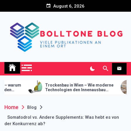
Skip
August 6, 2026
to
content
Bolltone Blog
Viele Publikationen an einem Ort
rockenbau in Wien – Wie moderne
Innovative Wandsyst
echnologien den Innenausbau
Trockenbau – Funktiona
volutionieren
modernes Design
Home
Blog
Somatodrol vs. Andere Supplements: Was hebt es von
der Konkurrenz ab?