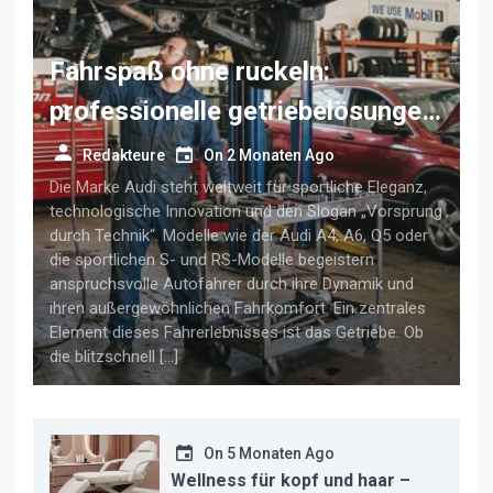
Fahrspaß ohne ruckeln:
professionelle getriebelösungen
für anspruchsvolle audi-fahrer
Redakteure
On
2 Monaten Ago
Die Marke Audi steht weltweit für sportliche Eleganz,
technologische Innovation und den Slogan „Vorsprung
durch Technik“. Modelle wie der Audi A4, A6, Q5 oder
die sportlichen S- und RS-Modelle begeistern
anspruchsvolle Autofahrer durch ihre Dynamik und
ihren außergewöhnlichen Fahrkomfort. Ein zentrales
Element dieses Fahrerlebnisses ist das Getriebe. Ob
die blitzschnell […]
On
5 Monaten Ago
Wellness für kopf und haar –