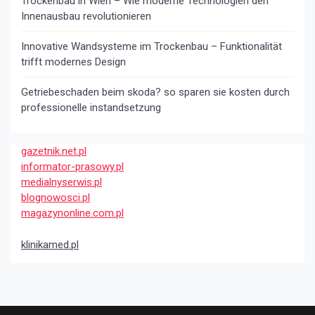
Trockenbau in Wien – Wie moderne Technologien den
Innenausbau revolutionieren
Innovative Wandsysteme im Trockenbau – Funktionalität
trifft modernes Design
Getriebeschaden beim skoda? so sparen sie kosten durch
professionelle instandsetzung
gazetnik.net.pl
informator-prasowy.pl
medialnyserwis.pl
blognowosci.pl
magazynonline.com.pl
klinikamed.pl