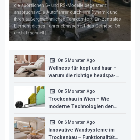
die sportlichen S- und RS-Modelle begeistern
anspruchsvolle Autofahrer durch ihre Dynamik und
ihren außergewöhnlichen Fahrkomfort. Ein zentrales
Element dieses Fahrerlebnisses ist das Getriebe. Ob
die blitzschnell […]
On
5 Monaten Ago
Wellness für kopf und haar –
warum die richtige headspa-
liege den unterschied für ihr
studio macht
On
5 Monaten Ago
Trockenbau in Wien – Wie
moderne Technologien den
Innenausbau revolutionieren
On
6 Monaten Ago
Innovative Wandsysteme im
Trockenbau – Funktionalität