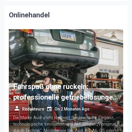
Mittelstand
Onlinehandel
Fahrspaß ohne ruckeln:
professionelle getriebelösungen
für anspruchsvolle audi-fahrer
Redakteure
On
2 Monaten Ago
Die Marke Audi steht weltweit für sportliche Eleganz,
technologische Innovation und den Slogan „Vorsprung
durch Technik“. Modelle wie der Audi A4, A6, Q5 oder