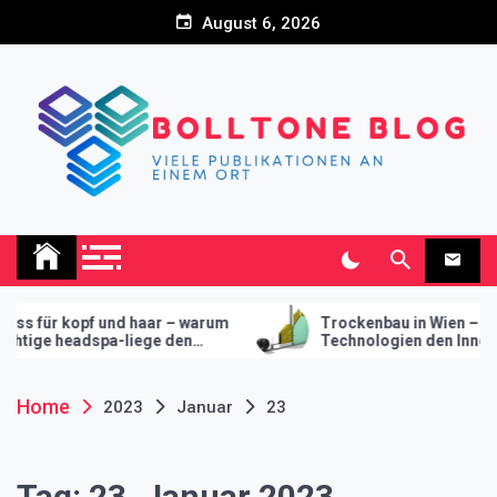
Skip
August 6, 2026
to
content
Bolltone Blog
Viele Publikationen an einem Ort
kopf und haar – warum
Trockenbau in Wien – Wie moder
eadspa-liege den
Technologien den Innenausbau
r ihr studio macht
revolutionieren
Home
2023
Januar
23
Tag:
23. Januar 2023