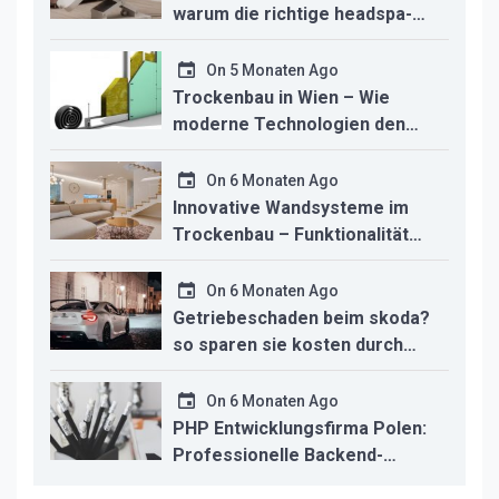
warum die richtige headspa-
liege den unterschied für ihr
studio macht
On
5 Monaten Ago
Trockenbau in Wien – Wie
moderne Technologien den
Innenausbau revolutionieren
On
6 Monaten Ago
Innovative Wandsysteme im
Trockenbau – Funktionalität
trifft modernes Design
On
6 Monaten Ago
Getriebeschaden beim skoda?
so sparen sie kosten durch
professionelle instandsetzung
On
6 Monaten Ago
PHP Entwicklungsfirma Polen:
Professionelle Backend-
Lösungen für den deutschen