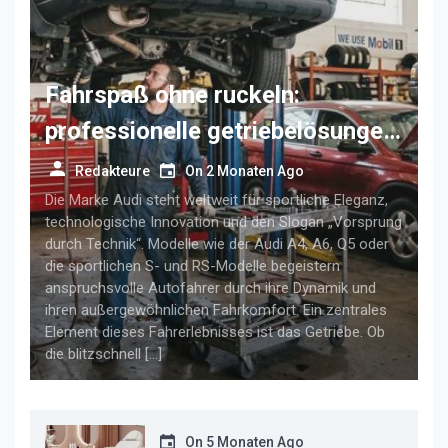
Fahrspaß ohne ruckeln:
professionelle getriebelösungen
für anspruchsvolle audi-fahrer
Redakteure
On
2 Monaten Ago
Die Marke Audi steht weltweit für sportliche Eleganz,
technologische Innovation und den Slogan „Vorsprung
durch Technik“. Modelle wie der Audi A4, A6, Q5 oder
die sportlichen S- und RS-Modelle begeistern
anspruchsvolle Autofahrer durch ihre Dynamik und
ihren außergewöhnlichen Fahrkomfort. Ein zentrales
Element dieses Fahrerlebnisses ist das Getriebe. Ob
die blitzschnell […]
On
5 Monaten Ago