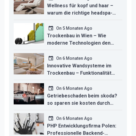
Wellness für kopf und haar –
warum die richtige headspa-
liege den unterschied für ihr
studio macht
On
5 Monaten Ago
Trockenbau in Wien – Wie
moderne Technologien den
Innenausbau revolutionieren
On
6 Monaten Ago
Innovative Wandsysteme im
Trockenbau – Funktionalität
trifft modernes Design
On
6 Monaten Ago
Getriebeschaden beim skoda?
so sparen sie kosten durch
professionelle instandsetzung
On
6 Monaten Ago
PHP Entwicklungsfirma Polen:
Professionelle Backend-