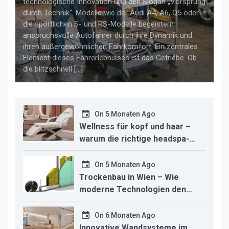
technologische Innovation und den Slogan „Vorsprung
durch Technik“. Modelle wie der Audi A4, A6, Q5 oder
die sportlichen S- und RS-Modelle begeistern
anspruchsvolle Autofahrer durch ihre Dynamik und
ihren außergewöhnlichen Fahrkomfort. Ein zentrales
Element dieses Fahrerlebnisses ist das Getriebe. Ob
die blitzschnell […]
On
5 Monaten Ago
Wellness für kopf und haar –
warum die richtige headspa-
liege den unterschied für ihr
studio macht
On
5 Monaten Ago
Trockenbau in Wien – Wie
moderne Technologien den
Innenausbau revolutionieren
On
6 Monaten Ago
Innovative Wandsysteme im