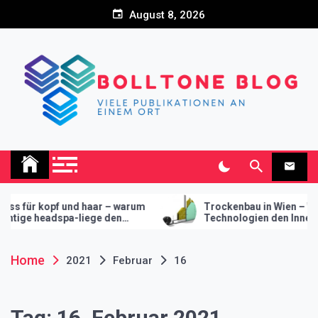
Skip
August 8, 2026
to
content
Bolltone Blog
Viele Publikationen an einem Ort
kopf und haar – warum
Trockenbau in Wien – Wie modern
eadspa-liege den
Technologien den Innenausbau
r ihr studio macht
revolutionieren
Home
2021
Februar
16
Tag:
16. Februar 2021