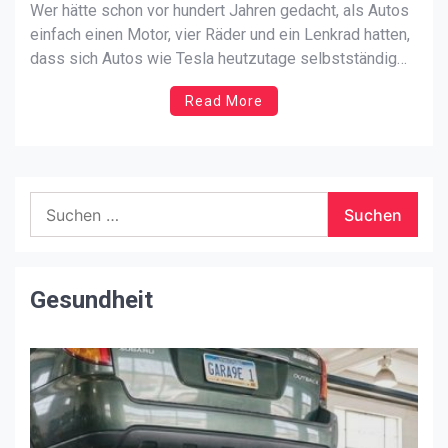
Wer hätte schon vor hundert Jahren gedacht, als Autos
einfach einen Motor, vier Räder und ein Lenkrad hatten,
dass sich Autos wie Tesla heutzutage selbstständig
auf der Straße bewegen oder den Fahrer sogar über
Read More
eine mögliche Gefahr informieren können unterwegs,
indem Sie in Echtzeit überwachen, was rund um das
Auto […]
Suchen
nach:
Gesundheit