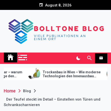
Skip
August 8, 2026
to
content
Bolltone Blog
Viele Publikationen an einem Ort
Trockenbau in Wien – Wie moderne
Innovativ
Technologien den Innenausbau
Trockenbau 
revolutionieren
modernes 
Home
Blog
Der Teufel steckt im Detail – Einstellen von Türen und
Schrankscharnieren