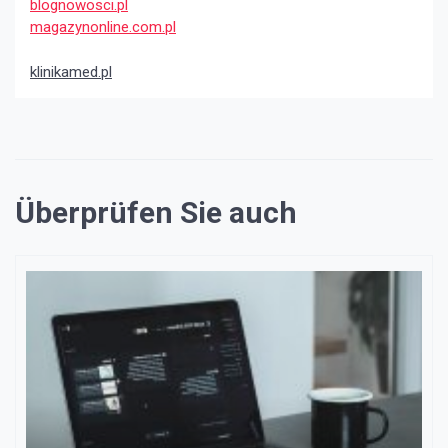
blognowosci.pl
magazynonline.com.pl
klinikamed.pl
Überprüfen Sie auch