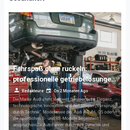
Fahrspaß ohne ruckeln:
professionelle getriebelösungen
für anspruchsvolle audi-fahrer
Redakteure
On
2 Monaten Ago
Die Marke Audi steht weltweit für sportliche Eleganz,
technologische Innovation und den Slogan „Vorsprung
durch Technik“. Modelle wie der Audi A4, A6, Q5 oder
die sportlichen S- und RS-Modelle begeistern
anspruchsvolle Autofahrer durch ihre Dynamik und