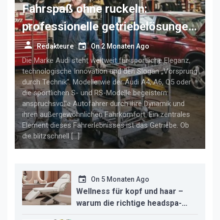
Fahrspaß ohne ruckeln:
professionelle getriebelösungen
für anspruchsvolle audi-fahrer
Redakteure
On
2 Monaten Ago
Die Marke Audi steht weltweit für sportliche Eleganz,
technologische Innovation und den Slogan „Vorsprung
durch Technik“. Modelle wie der Audi A4, A6, Q5 oder
die sportlichen S- und RS-Modelle begeistern
anspruchsvolle Autofahrer durch ihre Dynamik und
ihren außergewöhnlichen Fahrkomfort. Ein zentrales
Element dieses Fahrerlebnisses ist das Getriebe. Ob
die blitzschnell […]
On
5 Monaten Ago
Wellness für kopf und haar –
warum die richtige headspa-
liege den unterschied für ihr