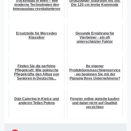
Trockenbau in Wien – Wie
Großzügiger Stauraum mit Stil:
moderne Technologien den
Die 120 cm breite Kommode
Innenausbau revolutionieren
Ersatzteile für Mercedes
Gesunde Ernährung für
Klassiker
Vierbeiner - ein oft
unterschätzter Faktor
Finden Sie die perfekte
Ihr eigener
Pflegekraft: Wie polnische
Produktionsmaschinenservice
Pflegekräfte den Alltag von
- wo beginnen Sie mit der
Senioren in Deutschla...
Planung Ihres Unternehmens?
Diät-Catering in Kielce und
Fenster online günstig kaufen
anderen Teilen Polens
und dabei nicht auf Qualität
verzichten