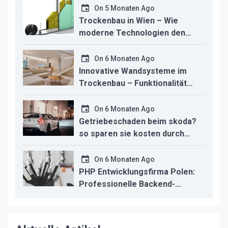
studio macht
On
5 Monaten Ago
Trockenbau in Wien – Wie
moderne Technologien den
Innenausbau revolutionieren
On
6 Monaten Ago
Innovative Wandsysteme im
Trockenbau – Funktionalität
trifft modernes Design
On
6 Monaten Ago
Getriebeschaden beim skoda?
so sparen sie kosten durch
professionelle instandsetzung
On
6 Monaten Ago
PHP Entwicklungsfirma Polen:
Professionelle Backend-
Lösungen für den deutschen
Mittelstand