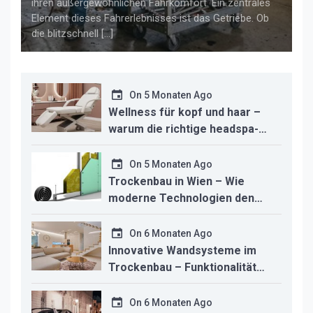
ihren außergewöhnlichen Fahrkomfort. Ein zentrales
Element dieses Fahrerlebnisses ist das Getriebe. Ob
die blitzschnell […]
On
5 Monaten Ago
Wellness für kopf und haar –
warum die richtige headspa-
liege den unterschied für ihr
studio macht
On
5 Monaten Ago
Trockenbau in Wien – Wie
moderne Technologien den
Innenausbau revolutionieren
On
6 Monaten Ago
Innovative Wandsysteme im
Trockenbau – Funktionalität
trifft modernes Design
On
6 Monaten Ago