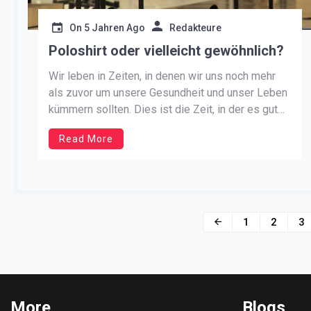
On
5 Jahren Ago
Redakteure
Poloshirt oder vielleicht gewöhnlich?
Wir leben in Zeiten, in denen wir uns noch mehr
als zuvor um unsere Gesundheit und unser Leben
kümmern sollten. Dies ist die Zeit, in der es gut
ist, nicht nur auf eine gute Ernährung zu achten,
Read More
sondern auch auf Sportbekleidung mit Aufdruck
sowie auf unsere körperliche Verfassung. Die
durch […]
Beitragsnavigation
1
2
3
More
Blogs