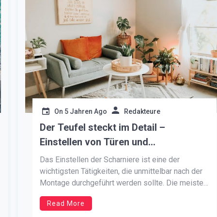
On
5 Jahren Ago
Redakteure
Der Teufel steckt im Detail –
Einstellen von Türen und
Schrankscharnieren
Das Einstellen der Scharniere ist eine der
wichtigsten Tätigkeiten, die unmittelbar nach der
Montage durchgeführt werden sollte. Die meisten
Scharniere für Möbelschränke lassen sich sehr
Read More
leicht einstellen – alles, was Sie brauchen, ist ein