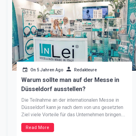
On
5 Jahren Ago
Redakteure
Warum sollte man auf der Messe in
Düsseldorf ausstellen?
Die Teilnahme an der internationalen Messe in
Düsseldorf kann je nach dem von uns gesetzten
Ziel viele Vorteile für das Unternehmen bringen.
Die Anmietung eines Messestandes ist eine
Read More
Gelegenheit, in der Branche aufzufallen. Es ist