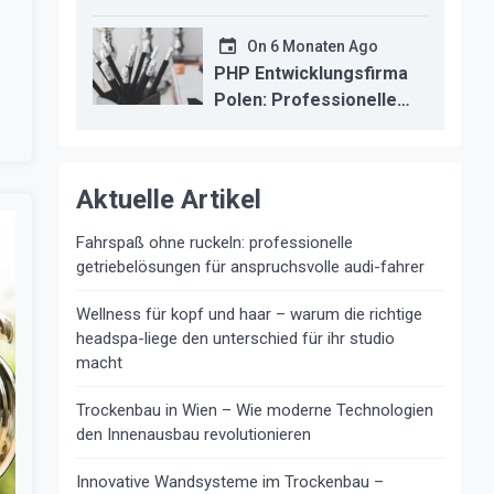
kosten durch
professionelle
On
6 Monaten Ago
instandsetzung
PHP Entwicklungsfirma
Polen: Professionelle
Backend-Lösungen für
den deutschen
Mittelstand
Aktuelle Artikel
Fahrspaß ohne ruckeln: professionelle
getriebelösungen für anspruchsvolle audi-fahrer
Wellness für kopf und haar – warum die richtige
headspa-liege den unterschied für ihr studio
macht
Trockenbau in Wien – Wie moderne Technologien
den Innenausbau revolutionieren
Innovative Wandsysteme im Trockenbau –