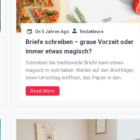
On
5 Jahren Ago
Redakteure
Briefe schreiben – graue Vorzeit oder
immer etwas magisch?
Schreiben die traditionelle Briefe kann etwas
magisch in sich haben. Warten auf den Briefträger,
einen Umschlag eröffnen, das Papier in den
Händen halten. Man kann sagen, dass Briefe
Read More
schreiben romantisch und ungewöhnlich ist. Passt
das aber zu unseren heutigen, technologisch sehr
gut entwickelten Zeiten? Vielleicht E-Mail, Chats
und SMS werden […]