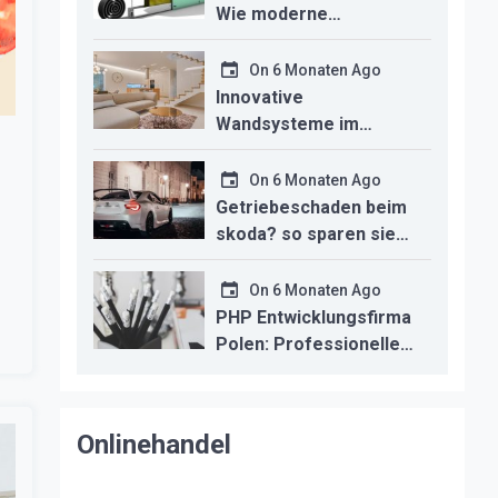
Wie moderne
Technologien den
Innenausbau
On
6 Monaten Ago
revolutionieren
Innovative
Wandsysteme im
Trockenbau –
Funktionalität trifft
On
6 Monaten Ago
modernes Design
Getriebeschaden beim
skoda? so sparen sie
kosten durch
professionelle
On
6 Monaten Ago
instandsetzung
PHP Entwicklungsfirma
Polen: Professionelle
Backend-Lösungen für
den deutschen
Mittelstand
Onlinehandel