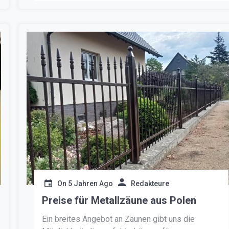
funktionstüchtiger Schraubendreher. Sehen Sie
hier, wie Sie die Scharniere einstellen und wie Sie
sicherstellen können, dass […]
On
5 Jahren Ago
Redakteure
Preise für Metallzäune aus Polen
Ein breites Angebot an Zäunen gibt uns die