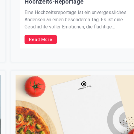
Hochzeits-Reportage
Eine Hochzeitsreportage ist ein unvergessliches
Andenken an einen besonderen Tag. Es ist eine
Geschichte voller Emotionen, die flüchtige
Momente und unvergessliche Gefühle zeigt. Es
Read More
verewigt diskret die Zeit mit der Familie, lustige
Situationen mit Freunden. Sie zeigt auch
Begeisterung, Emotionen und Freude. Die Braut
und der Bräutigam geben sich viel […]