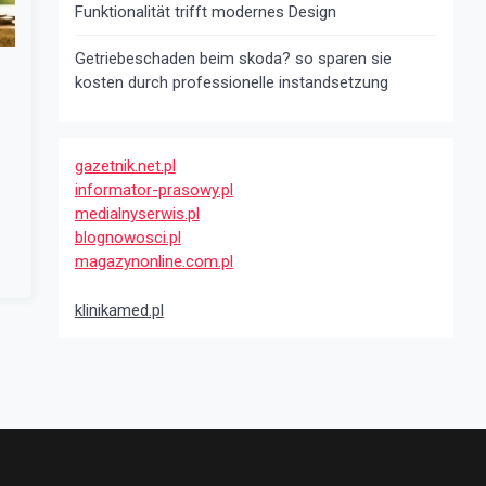
Funktionalität trifft modernes Design
Getriebeschaden beim skoda? so sparen sie
kosten durch professionelle instandsetzung
gazetnik.net.pl
informator-prasowy.pl
medialnyserwis.pl
blognowosci.pl
magazynonline.com.pl
klinikamed.pl