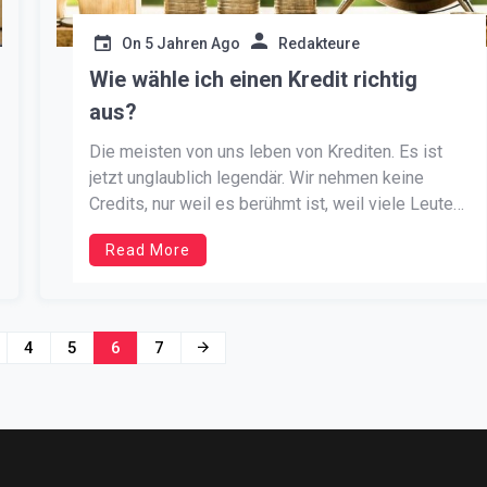
On
5 Jahren Ago
Redakteure
Wie wähle ich einen Kredit richtig
aus?
Die meisten von uns leben von Krediten. Es ist
jetzt unglaublich legendär. Wir nehmen keine
Credits, nur weil es berühmt ist, weil viele Leute
es tun. Wir nehmen Kredite auf, weil uns Geld
Read More
fehlt. Und wir brauchen Geld, um normal zu leben
und in der Welt zu handeln. Wir sollten […]
4
5
6
7