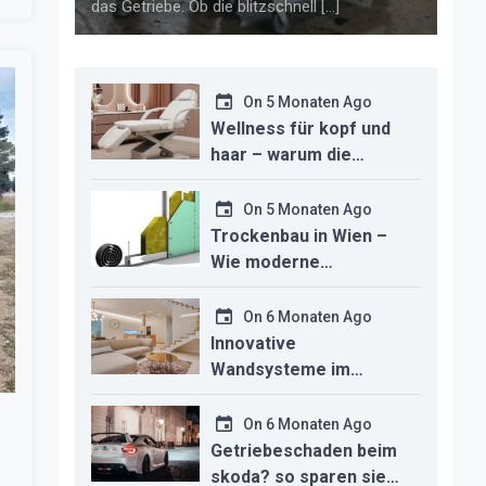
das Getriebe. Ob die blitzschnell […]
On
5 Monaten Ago
Wellness für kopf und
haar – warum die
richtige headspa-liege
den unterschied für ihr
On
5 Monaten Ago
studio macht
Trockenbau in Wien –
Wie moderne
Technologien den
Innenausbau
On
6 Monaten Ago
revolutionieren
Innovative
Wandsysteme im
Trockenbau –
Funktionalität trifft
On
6 Monaten Ago
modernes Design
Getriebeschaden beim
skoda? so sparen sie