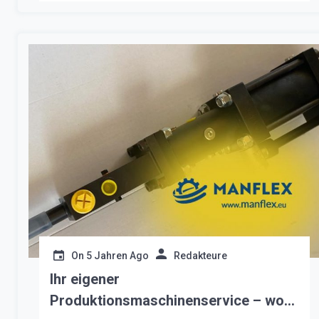
eine Investition, die sich auszahlen kann, wenn
sie gut geplant wird. Bevor Sie zur Messe […]
On
5 Jahren Ago
Redakteure
Ihr eigener
Produktionsmaschinenservice – wo