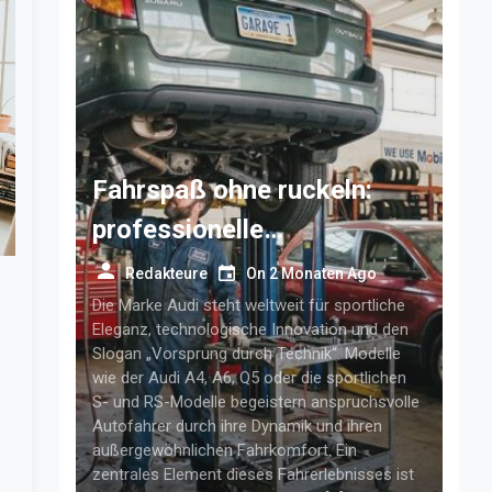
Fahrspaß ohne ruckeln:
professionelle
getriebelösungen für
Redakteure
On
2 Monaten Ago
anspruchsvolle audi-fahrer
Die Marke Audi steht weltweit für sportliche
Eleganz, technologische Innovation und den
Slogan „Vorsprung durch Technik“. Modelle
wie der Audi A4, A6, Q5 oder die sportlichen
S- und RS-Modelle begeistern anspruchsvolle
Autofahrer durch ihre Dynamik und ihren
außergewöhnlichen Fahrkomfort. Ein
zentrales Element dieses Fahrerlebnisses ist