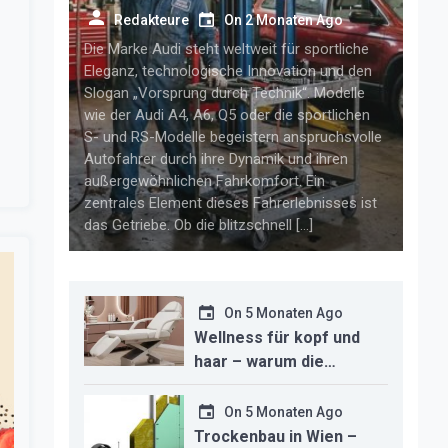
getriebelösungen für
Redakteure
On
2 Monaten Ago
anspruchsvolle audi-fahrer
Die Marke Audi steht weltweit für sportliche
Eleganz, technologische Innovation und den
Slogan „Vorsprung durch Technik“. Modelle
wie der Audi A4, A6, Q5 oder die sportlichen
S- und RS-Modelle begeistern anspruchsvolle
Autofahrer durch ihre Dynamik und ihren
außergewöhnlichen Fahrkomfort. Ein
zentrales Element dieses Fahrerlebnisses ist
das Getriebe. Ob die blitzschnell […]
On
5 Monaten Ago
Wellness für kopf und
haar – warum die
richtige headspa-liege
den unterschied für ihr
On
5 Monaten Ago
studio macht
Trockenbau in Wien –